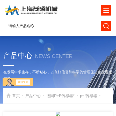
产品中心
NEWS CENTER
在发展中求生存，不断贴心，以良好信誉和科学的管理促进企业迅速
发展
-
-
-
-
首页
产品中心
德国P+F传感器*
p+f传感器
德国倍