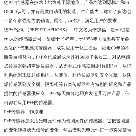
德P+F传感器在技术上始终处于际地位，产品均达到际标准和IS
O9000认可，并有高度自动化的制造、生产能力，建立了多达七
十多个家强有力的销售、网络，zui快*，满足用户的要求。
德P+F公司（PEPPERL+FUCHS），中文名为倍加福，是zui也是
zui大的传感器公司，创建于1945年，于1958年向推出具有革命
意义的*代电感式传感器，成功应用于化工石油。经近60年的不
断发展和努力，P+F今已发展成为具有3000多名员工，对从电感
式传感器到超声波传感器，从光电式传感器到旋转编码器，从识
别系统到现场总线系统，从液位、料位传感器到安全光幕，从防
爆传感器到安全栅、隔离栅等各类传感器都有特别的研究和产品
提供的传感器供应商。P+F每天向各地用户发运几万件产品，任
何都在应用P+F的传感器。
P+F传感器工作原理
P+F传感器是采用光电元件作为检测元件的传感器。它把被测量
的变化转换成光信号的变化，然后借助光电元件进一步将光信号