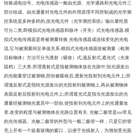
转换成电信号。光电传感器一般由光源、光学通路和光电元件三
部分组成。由光通量对光电元件的作用原理不同所制成的光学测
控系统是多种多样的,按光电元件（光学测控系统）输出量性质
可分二类,即模拟式光电传感器和脉冲（开关）式光电传感器.模
拟式光电传感器是将被测量转换 光电传感器成连续变化的光电
流,它与被测量间呈单值关系.模拟式光电传感器按被测量（检测
目标物体）方法可分为透射（吸收）式,漫反射式,遮光式（光束
阻档）三大类.所谓透射式是指被测物体放在光路中,恒光源发出
的光能量穿过被测物,部份被吸收后,透射光投射到光电元件上;所
谓漫反射式是指恒光源发出的光投射到被测物上,再从被测物体
表面反射后投射到光电元件上;所谓遮光式是指当光源发出的光
通量经被测物光遮其中一部份,使投射刭光电元件上的光通量改
变,改变的程度与被测物体在光路位置有关. 光敏二极管是zui常见
的光传感器。光敏二极管的外型与一般二极管一样，只是它的管
壳上开有一个嵌着玻璃的窗口，以便于光线射入，为增加受光面