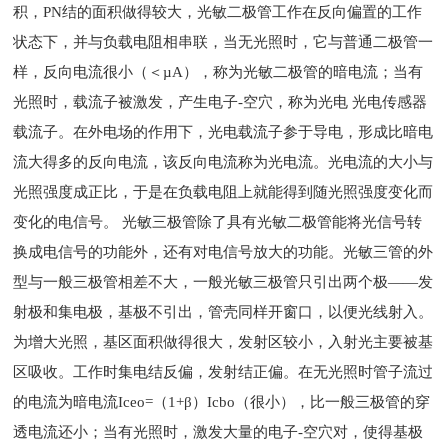
积，PN结的面积做得较大，光敏二极管工作在反向偏置的工作
状态下，并与负载电阻相串联，当无光照时，它与普通二极管一
样，反向电流很小（＜µA），称为光敏二极管的暗电流；当有
光照时，载流子被激发，产生电子-空穴，称为光电 光电传感器
载流子。在外电场的作用下，光电载流子参于导电，形成比暗电
流大得多的反向电流，该反向电流称为光电流。光电流的大小与
光照强度成正比，于是在负载电阻上就能得到随光照强度变化而
变化的电信号。 光敏三极管除了具有光敏二极管能将光信号转
换成电信号的功能外，还有对电信号放大的功能。光敏三管的外
型与一般三极管相差不大，一般光敏三极管只引出两个极——发
射极和集电极，基极不引出，管壳同样开窗口，以便光线射入。
为增大光照，基区面积做得很大，发射区较小，入射光主要被基
区吸收。工作时集电结反偏，发射结正偏。在无光照时管子流过
的电流为暗电流Iceo=（1+β）Icbo（很小），比一般三极管的穿
透电流还小；当有光照时，激发大量的电子-空穴对，使得基极