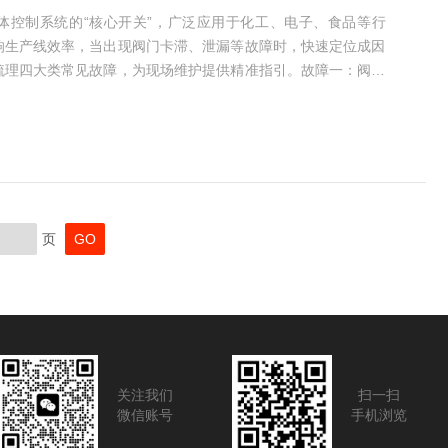
流体控制系统的“核心开关”，广泛应用于化工、电子、食品等行
响生产线效率，当出现阀门卡滞、泄漏等故障时，快速定位成因
梳理四大类常见故障，为现场维护提供精准指引。故障一：阀门
发生产线停机。若伴随气源接口无压力，多为压缩空气管路堵塞
路用压缩空气吹扫，更换失效的减压阀；若气源正常但阀芯不
毁或阀芯卡滞，用万用表检测线圈电阻（正常应在100-
页
关注我们
扫一扫
微信账号
手机浏览