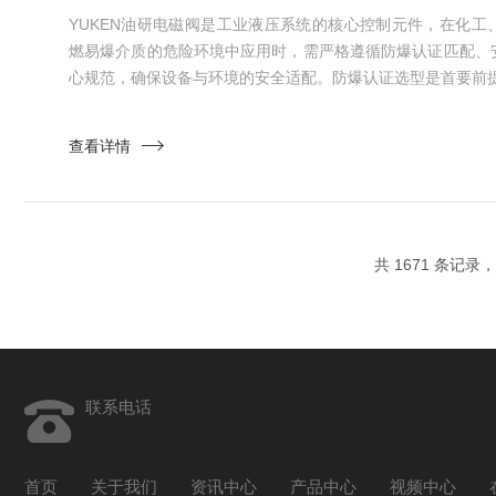
YUKEN油研电磁阀是工业液压系统的核心控制元件，在化工
燃易爆介质的危险环境中应用时，需严格遵循防爆认证匹配、
心规范，确保设备与环境的安全适配。防爆认证选型是首要前提
尘防爆等级（如ExdⅡCT4、ExiaⅡCT6）选择对应认证的Y
标识的通用型产品。对于1区（持续存在易燃易爆气体）高
查看详情
（Exia）电磁阀，配合安全栅限制电路能量，杜绝电火花引燃风险
共 1671 条记录，
联系电话
首页
关于我们
资讯中心
产品中心
视频中心