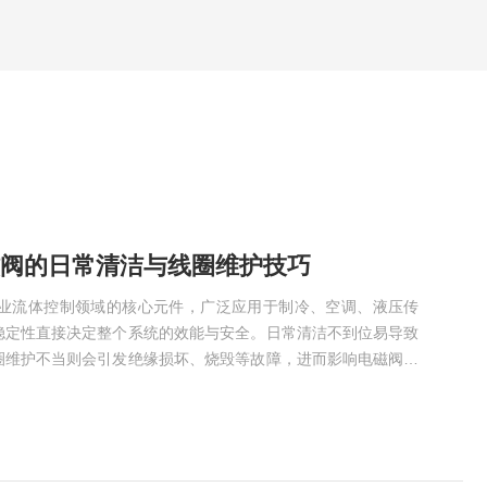
电磁阀的日常清洁与线圈维护技巧
为工业流体控制领域的核心元件，广泛应用于制冷、空调、液压传
稳定性直接决定整个系统的效能与安全。日常清洁不到位易导致
圈维护不当则会引发绝缘损坏、烧毁等故障，进而影响电磁阀启
。本文结合DAIKIN大金电磁阀的结构特点与实操经验，详细梳
护技巧，搭配故障预防要点，为运维人员提供可落地的操作参
命、保障系统稳定运行。一、日常清洁技巧：规避阀芯卡滞，保