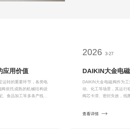
2026
3-27
的应用价值
DAIKIN大金
定运转的重要环节，各类电
DAIKIN大金电磁阀作
磁阀依托成熟的机械结构设
动、化工等场景，其运行
配、食品加工等多条产线设
阀芯卡滞、密封失效，线
导式两大主流品类，可以适
闭精度，甚至导致系统停机
驱动阀芯移动，在真空环境
理日常清洁流程与线圈维
查看详情
升阀构造，阀体内滑动部件
考，助力延长设备使用寿
障流...