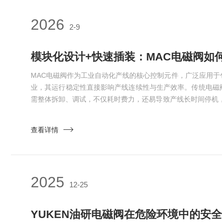
2026
2-9
MAC电磁阀作为工业自动化产线的核心控制元件，广泛应用于
业，其运行稳定性直接影响产线连续性与生产效率。传统电磁
需整体拆卸、调试，不仅耗时费力，还易导致产线长时间停机，
磁阀凭借模块化设计与快速插装技术的双重创新，从故障排查
个维度优化维护流程，大幅提升产线维护效率，降低运维成本
查看详情
的核心支撑。模块化设计打破传统一体化结构局限，实现“部件
缩短维...
2025
12-25
YUKEN油研电磁阀在危险环境中的安