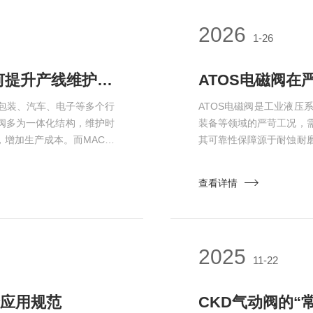
2026
1-26
模块化设计+快速插装：MAC电磁阀如何提升产线维护效率？
ATOS电磁阀在
包装、汽车、电子等多个行
ATOS电磁阀是工业液
阀多为一体化结构，维护时
装备等领域的严苛工况，
增加生产成本。而MAC电
其可靠性保障源于耐蚀耐
、部件更换、调试适配等多
严苛的出厂验证四大核心
，成为自动化产线高效运维
耐蚀耐磨的材料体系：适
查看详情
独立、按需检修”，从源头
性是电磁阀失效的主要诱因
耐磨处...
2025
11-22
全应用规范
CKD气动阀的“