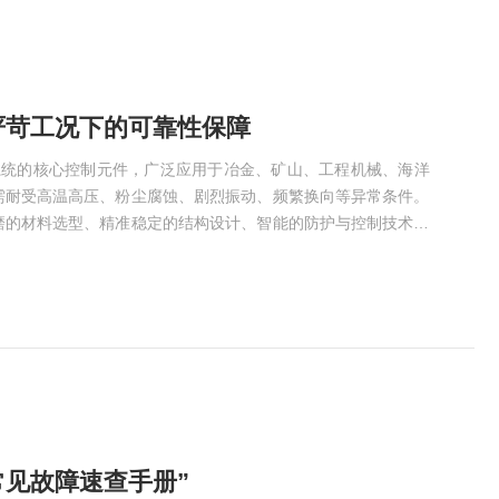
严苛工况下的可靠性保障
压系统的核心控制元件，广泛应用于冶金、矿山、工程机械、海洋
需耐受高温高压、粉尘腐蚀、剧烈振动、频繁换向等异常条件。
磨的材料选型、精准稳定的结构设计、智能的防护与控制技术、
体系，确保在异常环境下长期稳定运行，降低设备故障率。一、
配异常介质与环境严苛工况中，介质的腐蚀性、颗粒杂质的磨损
，ATOS通过差异化材料选型构建防护屏障。1.阀芯与阀套的
常见故障速查手册”