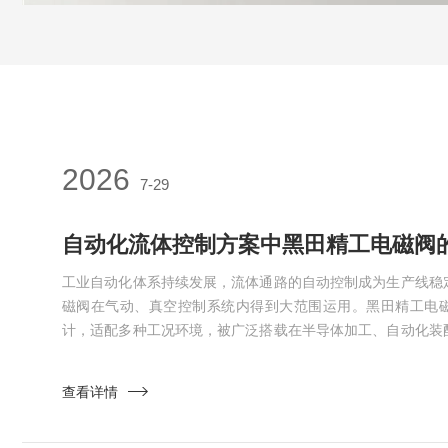
2026
7-29
自动化流体控制方案中黑田精工电磁阀
工业自动化体系持续发展，流体通路的自动控制成为生产线稳
磁阀在气动、真空控制系统内得到大范围运用。黑田精工电
计，适配多种工况环境，被广泛搭载在半导体加工、自动化装
备当中。黑田精工电磁阀拥有多种结构类型，包含直动式与先
配不同压力区间的流体控制需求。直动式结构依靠电磁力直接
查看详情
与低压工况下均可正常完成通断动作，不少小型型号采用双提
较少，运行过程...