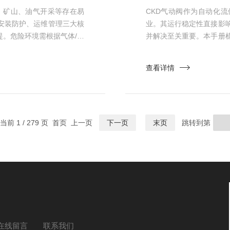
、矿山、油气开采等存在易
CKD气动阀作为自动化
安装防护、运维管理三大核
业。其运行稳定性直接影
。危险环境需根据气体/粉
并解决至关重要。本手册
UKEN电磁阀，严禁使用无防爆
无法正常开启——最易引
危场景，需选用本质安全型
或减压阀故障，需拆卸管
查看详情
；2区（偶...
动，可能是电磁阀线圈烧
1000Ω），烧...
当前 1 / 279 页 首页 上一页
下一页
末页
跳转到第
在线留言
联系我们