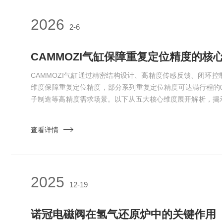
2026
2-6
CAMMOZI气缸保障重复定位精度的核
CAMMOZI气缸通过精密结构设计、高精度传感反馈、闭环
维度保障重复定位精度，部分系列重复定位精度可达满行程的0
子制造等高精度需求场景。以下从五大核心维度展开解析，揭
一、精密机械结构：精度的物理基础1.低摩擦与高刚性缸体设
内孔表面粗糙度Ra≤0.2μm，配合硬化处理活塞杆（表面硬度
查看详情
动摩擦阻力与磨损，确保长期运动稳定性。-6PF系列定位气缸采
2025
12-19
诺冠电磁阀在氢气还原炉中的关键作用