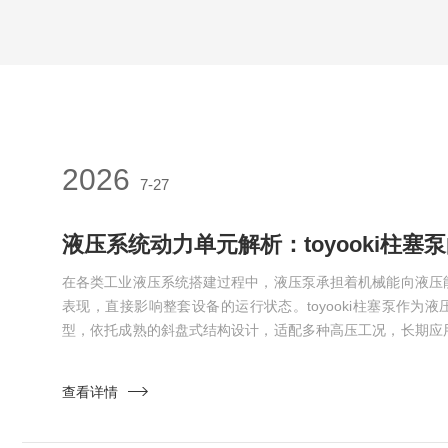
2026
7-27
液压系统动力单元解析：toyooki柱塞
在各类工业液压系统搭建过程中，液压泵承担着机械能向液压
表现，直接影响整套设备的运行状态。toyooki柱塞泵作为
型，依托成熟的斜盘式结构设计，适配多种高压工况，长期应
小型工程机械等场景。toyooki柱塞泵属于轴向变量容积式泵
成油液吸排工作。电机带动主轴旋转时，斜盘倾斜角度改变
查看详情
量。设备空载或者低压运行阶段，斜盘角度随之减小，排量
耗...