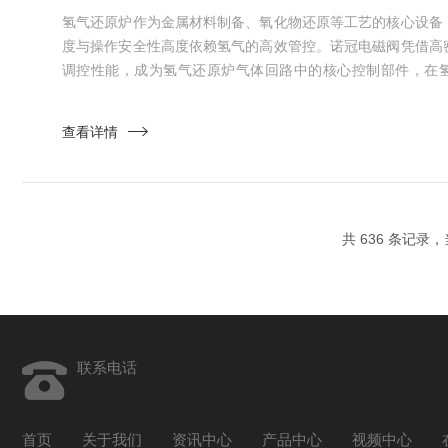
氢气还原炉作为金属材料制备、氧化物还原等工艺的核心设备
度与操作安全性高度依赖氢气的高效管控。诺冠电磁阀凭借高
调控性能，成为氢气还原炉气体回路中的核心控制部件，在
护、工艺适配保障等关键环节发挥不可替代的作用，为还原
撑，适配冶金、新材料等领域的严苛生产需求。精准调控氢
查看详情
性。还原炉内氢气的流量、压力稳定性直接决定产品还原质量
活塞结构设计，具备...
共 636 条记录，
联系电话
首页
关于我们
资讯中心
产品中心
视频中心