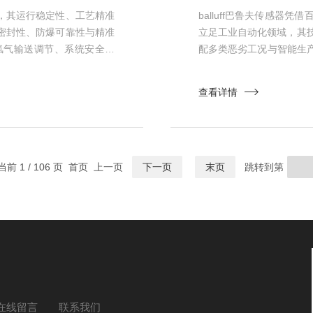
，其运行稳定性、工艺精准
balluff巴鲁夫传感
密封性、防爆可靠性与精准
立足工业自动化领域，其
氢气输送调节、系统安全防
配多类恶劣工况与智能生
炉高效安全运行提供核心支
需求。其标志性的感应式
气工况，保障还原工艺稳定
密封，抗油污且无机械磨
查看详情
。诺冠电磁阀采用伺服驱动
导丝与磁环磁场耦合产生应变
当前 1 / 106 页 首页 上一页
下一页
末页
跳转到第
在线留言
联系我们