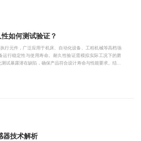
久性如何测试验证？
液压执行元件，广泛应用于机床、自动化设备、工程机械等高档场
备运行稳定性与使用寿命。耐久性验证需模拟实际工况下的磨
化测试暴露潜在缺陷，确保产品符合设计寿命与性能要求。结合
《液压缸》标准及ATOS产品特性，本文从测试准备、核心流程、结果评
测试验证方法。一、测试前期准备：筑牢验证基础测试准备需兼
与数据可追溯性，为精准验证提供支撑。样品选取需覆盖...
夫传感器技术解析