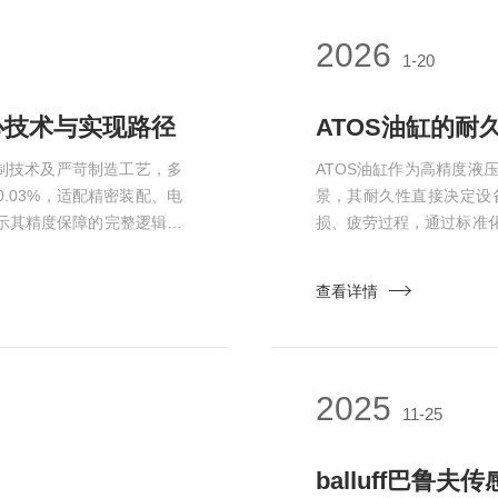
2026
1-20
心技术与实现路径
ATOS油缸的耐
控制技术及严苛制造工艺，多
ATOS油缸作为高精度
.03%，适配精密装配、电
景，其耐久性直接决定设
示其精度保障的完整逻辑。
损、疲劳过程，通过标准
计-缸筒采用冷拔精磨工艺，
JB/T10205-2010
HRC60以上），减少活塞运
估三方面，详解其耐久性
查看详情
用低摩擦...
顾设备适配性、参数规范性
2025
11-25
balluff巴鲁