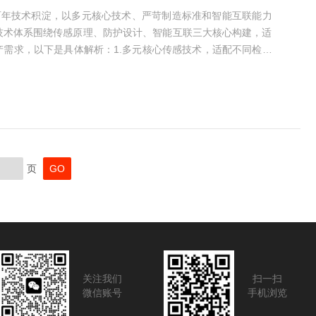
器凭借百年技术积淀，以多元核心技术、严苛制造标准和智能互联能力
技术体系围绕传感原理、防护设计、智能互联三大核心构建，适
产需求，以下是具体解析：1.多元核心传感技术，适配不同检测
技术靠高频电磁场检测金属物体，全封装设计将线圈与电子元件
损，适配焊接、机械加工等场景。磁致伸缩技术尤为突出，借波
脉冲，BTL系列产品分辨率达0.03μm，断电不丢数据...
页
关注我们
扫一扫
微信账号
手机浏览