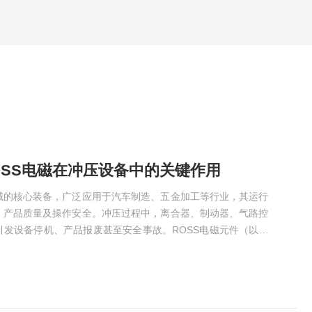
OSS电磁在冲压设备中的关键作用
域的核心装备，广泛应用于汽车制造、五金加工等行业，其运行
、产品质量及操作安全。冲压过程中，离合器、制动器、气路控
引发设备停机、产品报废甚至安全事故。ROSS电磁元件（以双
压设备的“控制中枢”，凭借精准的气路控制、可靠的安全防护性
隐患，成为保障冲压设备稳定、安全、高效运行的核心支撑，其
失效模式清晰体现。冲压设备最频发的失效模式之一是离合器/制