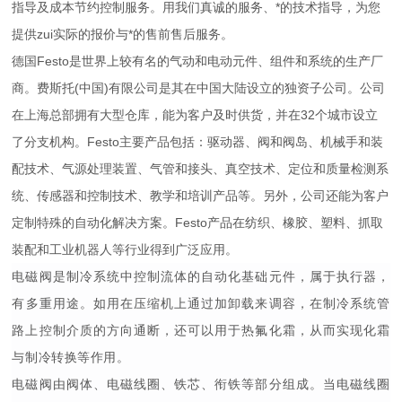
指导及成本节约控制服务。用我们真诚的服务、*的技术指导，为您
提供zui实际的报价与*的售前售后服务。
德国Festo是世界上较有名的气动和电动元件、组件和系统的生产厂
商。费斯托(中国)有限公司是
其在中国大陆设立的独资子公司。公司
在上海总部拥有大型仓库，能为客户及时供货，并在32个城市设立
了分支机构。Festo主要产品包括：驱动器、阀和阀岛、机械手和装
配技术、气源处理装置、气管和接头、真空技术、定位和质量检测系
统、传感器和控制技术、教学和培训产品等。另外，公司还能为客户
定制特殊的自动化解决方案。Festo产品在纺织、橡胶、塑料、抓取
装配和工业机器人等行业得到广泛应用。
电磁阀是制冷系统中控制流体的自动化基础元件，属于执行器，
有
多重用途。如用在压缩机上通过加卸载来调容，在制冷系统管
路上控制介质的方向通断，还可以用于热氟化霜，从而实现化霜
与制冷转换等作用。
电磁阀由阀体、电磁线圈、铁芯、衔铁等部分组成。当电磁线圈