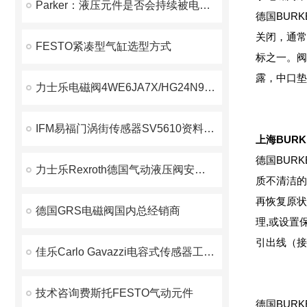
Parker：液压元件是否会持续被电气所代替？
德国BUR
关闭，通常
FESTO紧凑型气缸选型方式
标之一。阀
露，中口垫
力士乐电磁阀4WE6JA7X/HG24N9K4故障检查修理
IFM易福门涡街传感器SV5610资料下载
上海BUR
德国BUR
力士乐Rexroth德国气动液压阀安装技术
质不清洁的
再恢复原状
德国GRS电磁阀国内总经销商
理,或设置
引出线（接
佳乐Carlo Gavazzi电容式传感器工作原理
技术咨询费斯托FESTO气动元件
德国BUR