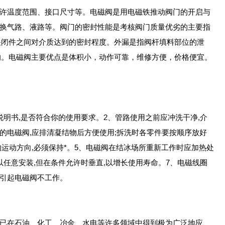
允许温度范围、接口尺寸等。电磁阀是用电磁铁推动阀门的开启与
转换气路、液路等。阀门的密封性能是考核阀门质量优劣的主要指
关闭件之间对介质达到的密封程度。外漏是指阀杆填料部位的泄
的。电磁阀主要优点是体积小，动作可靠，维修方便，价格便宜。
说明书,是否符合你的使用要求。2、管路使用之前应冲洗干净,介
的电磁阀,应排清凝结物后方便使用;拆洗时各零件要按顺序放好
的运动方向,必须保持*。5、电磁阀在结冰场所重新工作时应加热处
以任意安装,但在条件允许时垂直,以增长使用寿命。7、电磁线圈
将引起电磁阀不工作。
，已在石油、化工、冶金、水电等许多领域中得到极为广泛地应