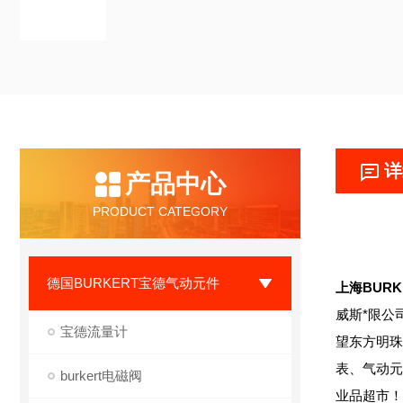
详
产品中心
PRODUCT CATEGORY
德国BURKERT宝德气动元件
上海BUR
威斯*限公
宝德流量计
望东方明珠
表、气动元
burkert电磁阀
业品超市！