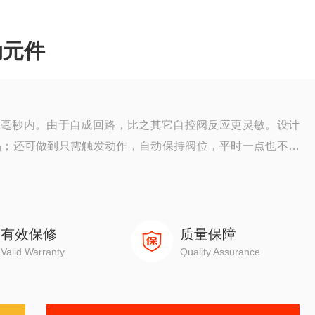
动元件
几十毫秒内。由于自成回路，比之其它自控阀反应更灵敏。设计
品；还可做到只需触发动作，自动保持阀位，平时一点也不耗
只有开关两种状态，阀芯只能处于两个极限位置，不能连续调
有效保修
质量保障
Valid Warranty
Quality Assurance