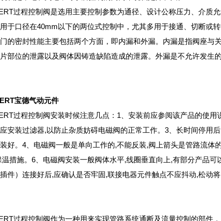
KERT过程控制阀是选用主要控制参数为通径、设计公称压力、介质
用于口径在40mm以下的两位式控制中，尤其多用于接通、切断或
门的密封性能主要包括两个方面，即内漏和外漏。内漏是指阀座与
片部位的泄露以及阀体因铸造缺陷造成的泄露。外漏是不允许发生
KERT宝德气动元件
KERT过程控制阀安装时候注意几点：1、安装前应参阅该产品的使用
应安装过滤器,以防止杂质妨碍电磁阀的正常工作。3、长时间停用后
装好。4、电磁阀一般是单向工作的,不能反装,阀上箭头是管路流体
保温措施。6、电磁阀安装一般阀体水平,线圈垂直向上,有部分产品可
插件）连接好后,应确认是否牢固,联接电器元件触点不应抖动,松动
KERT过程控制阀作为一种用来实现管路系统通断及流量控制的部件