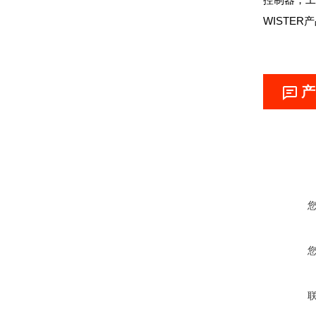
WISTE
产