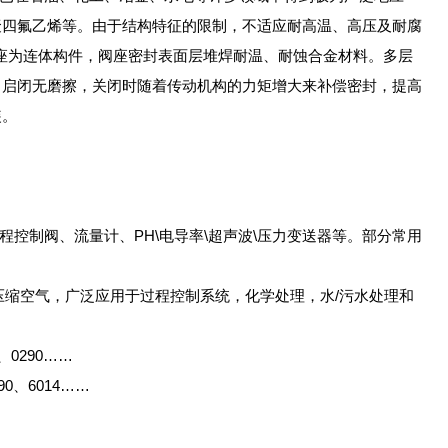
聚四氟乙烯等。由于结构特征的限制，不适应耐高温、高压及耐腐
座为连体构件，阀座密封表面层堆焊耐温、耐蚀合金材料。多层
，启闭无磨擦，关闭时随着传动机构的力矩增大来补偿密封，提高
装。
程控制阀、流量计、PH\电导率\超声波\压力变送器等。部分常用
体及压缩空气，广泛应用于过程控制系统，化学处理，水/污水处理和
、0290……
90、6014……