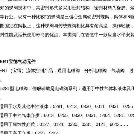
知的蝶阀技术中，其密封形式多采用密封结构，密封材料为橡胶、
等行业。现有一种比较*的蝶阀是三偏心金属硬密封蝶阀，阀体和阀
圈固定在阀板上，这种蝶阀与传统蝶阀相比具有耐高温，操作轻便
封性能及延长使用寿命的优点。本类阀门在管道中一般应当水平安
KERT宝德气动元件
KERT（宝得）流体控制产品：通用电磁阀、分析电磁阀、气动阀、过
。
RT 5281型电磁阀：伺服辅助是电磁阀系列：适用于中性气体和液
。
T适用于水及其他中性液体：5281、6213、0330、6011、0331、0255
适用于中性气体介质：6013、0255、0330、0331、5404、5281、02
T适用于腐蚀性介质：0127、0124、0330、0331、0121、6642……
T适用于高压介质：0255、5404……