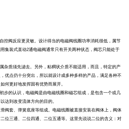
它自控阀反应更灵敏。设计得当的电磁阀线圈功率消耗很低，属节
用集装式直动2通电磁阀通常只有开关两种状态，阀芯只能处于
如属杂质须先滤去。另外，粘稠状介质不能适用，而且，特定的产
足，优点仍十分突出，所以就设计成多种多样的产品，满足各种不
，如何更好地发挥固有优势而展开。
个初步的认识，电磁阀是由电磁线圈和磁芯组成，是包含一个或几
，以达到改变流体方向的目的。
、滑阀套、弹簧底座等组成。电磁线圈被直接安装在阀体上，阀体
有二位三通、二位四通、二位五通等。这里先说说二位的含义：对