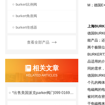
burkert比例阀
M；德国E
burkert角座阀
上海BUR
burkert传感器
德国BUR
能产品；还
查看全部产品
两个极限位
BURKE
品适用的介
相关文章
同的需求，
RELATED ARTICLES
德国BUR
个孔的阀体
电磁阀的电
*出售美国派克parker阀门099 0169 900
被封闭在密
于电磁阀来