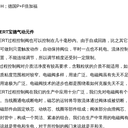
+H；德国P+F倍加福
KERT宝德气动元件
KERT过程控制阀也可以控制在几十毫秒内。由于自成回路，比之其
可做到只需触发动作，自动保持阀位，平时一点也不耗电。流体控制
置，不能连续调节，所以调节精度还受到一定限制。
RT过程控制阀对介质洁净度有较高要求，含颗粒状的介质不能适用，
质粘度范围相对较窄。电磁阀多样，用途广泛。电磁阀虽有先天不
用途极为广泛。电磁阀技术的进步也都是围绕着如何克服先天不足
KERT过程控制阀在我们的生产中应用十分广泛，我们先对电磁阀有
。当线圈通电或断电时，磁芯的运转将导致流体通过阀体或被切断
磁部件由固定铁芯、动铁芯、线圈等部件组成；阀体部分由滑阀芯
封管中，构成一个简洁、紧凑的组合。我们在生产中常用的电磁阀
说就是带电和失电，对于所控制的阀门来说就是开和关。