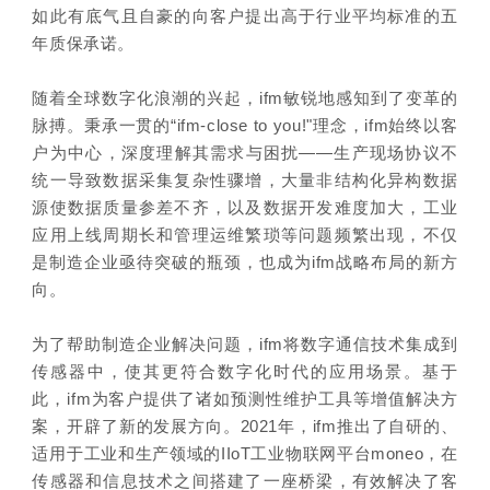
如此有底气且自豪的向客户提出高于行业平均标准的五
年质保承诺。
随着全球数字化浪潮的兴起，ifm敏锐地感知到了变革的
脉搏。秉承一贯的“ifm-close to you!"理念，ifm始终以客
户为中心，深度理解其需求与困扰——生产现场协议不
统一导致数据采集复杂性骤增，大量非结构化异构数据
源使数据质量参差不齐，以及数据开发难度加大，工业
应用上线周期长和管理运维繁琐等问题频繁出现，不仅
是制造企业亟待突破的瓶颈，也成为ifm战略布局的新方
向。
为了帮助制造企业解决问题，ifm将数字通信技术集成到
传感器中，使其更符合数字化时代的应用场景。基于
此，ifm为客户提供了诸如预测性维护工具等增值解决方
案，开辟了新的发展方向。2021年，ifm推出了自研的、
适用于工业和生产领域的IIoT工业物联网平台moneo，在
传感器和信息技术之间搭建了一座桥梁，有效解决了客