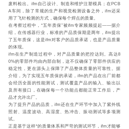
废料检出。ifm自己设计、制造和维护注塑模具；在PCB
A车间，除了常规的生产和视觉检测设备之外，ifm还采
用了飞针检测的方式，确保每个焊点的质量。
在考察过程中，“五年质保"被ifm专家频频提起——据介
绍，在传感器行业，标准的产品质保期是两年，ifm提出
了五年质保，这是ifm对客户的品质承诺，也是产品质量
的体现。
ifm在生产制造过程中，对产品质量的把控达到。高达8
0%的零部件均由内部自制，这不仅确保了零部件供应的
稳定性，更在源头上保障了产品整体质量的可靠性。据
介绍，为了实现五年质保的承诺，ifm的产品在出厂前都
会经历全面的性能测试，测试覆盖产品的输入、输出以
及所有接口，在确保每一个功能点都能正常工作后，产
品才允许出厂。
为了提升产品的品质，ifm还在生产环节中加入了紫外线
照射、温度波动、高湿度、热冲击、振动测试等多项测
试。
正是基于这样*的质量体系和严苛的测试环节，ifm才能够