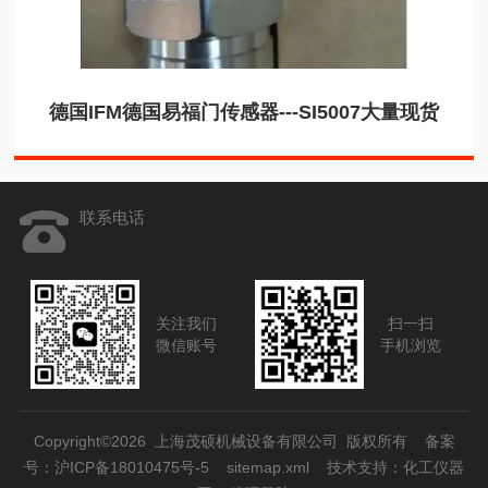
德国IFM德国易福门传感器---SI5007大量现货
联系电话
关注我们
扫一扫
微信账号
手机浏览
Copyright©2026 上海茂硕机械设备有限公司 版权所有
备案
号：沪ICP备18010475号-5
sitemap.xml
技术支持：
化工仪器