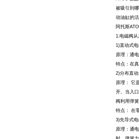
被吸引到哪
动油缸的活
阿托斯AT
1.电磁阀
1)直动式
原理：通电
特点：在真
2)分布直
原理： 它
开。当入口
阀利用弹簧
特点： 在
3)先导式
原理：通电
时，弹簧力