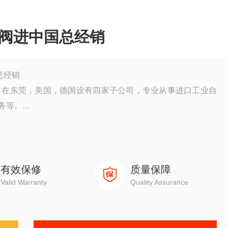
磁阀进中国总经销
总经销
上海，在东莞，美国，德国设有四家子公司，专业从事进口工业自
务等。
品维护服务提供商建立了紧密的合作关系，北美，欧洲亚洲您多
两年的质量保证，并且都经过了严格的测试和认证。在享受高
有效保修
质量保障
Valid Warranty
Quality Assurance