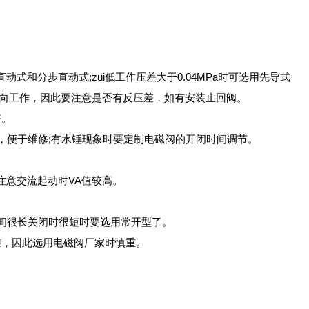
列等直动式和分步直动式;zui低工作压差大于0.04MPa时可选用先导式
都是单向工作，因此要注意是否有反压差，如有安装止回阀。
好。
，便于维修;有水锤现象时要定制电磁阀的开闭时间调节。
注意交流起动时VA值较高。
时间很长关闭时很短时要选用常开型了。
准，因此选用电磁阀厂家时慎重。