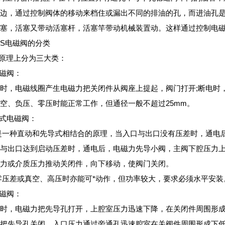
边，通过控制阀体的移动来档住或漏出不同的排油的孔，而进油孔
塞，活塞又带动活塞杆，活塞竿带动机械装置动。这样通过控制电
OS电磁阀的分类
从原理上分为三大类：
电磁阀：
时，电磁线圈产生电磁力把关闭件从阀座上提起，阀门打开;断电时
空、负压、零压时能正常工作，但通径一般不超过25mm。
动式电磁阀：
是一种直动和先导式相结合的原理，当入口与出口没有压差时，通电
与出口达到启动压差时，通电后，电磁力先导小阀，主阀下腔压力上
力或介质压力推动关闭件，向下移动，使阀门关闭。
零压差或真空、高压时亦能可*动作，但功率较大，要求必须水平安装
电磁阀：
时，电磁力把先导孔打开，上腔室压力迅速下降，在关闭件周围形成
把先导孔关闭，入口压力通过旁通孔迅速腔室在关阀件周围形成下