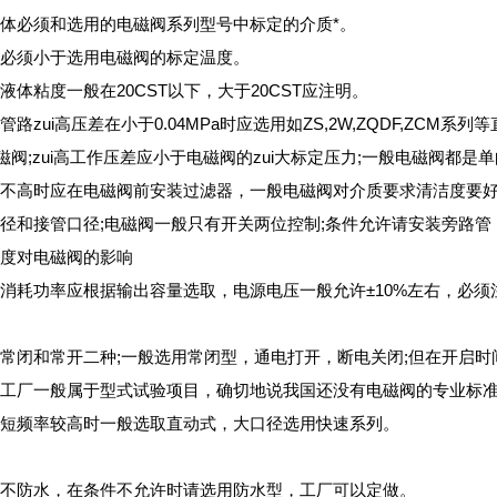
体必须和选用的电磁阀系列型号中标定的介质*。
必须小于选用电磁阀的标定温度。
液体粘度一般在20CST以下，大于20CST应注明。
路zui高压差在小于0.04MPa时应选用如ZS,2W,ZQDF,ZCM系
电磁阀;zui高工作压差应小于电磁阀的zui大标定压力;一般电磁阀
不高时应在电磁阀前安装过滤器，一般电磁阀对介质要求清洁度要
径和接管口径;电磁阀一般只有开关两位控制;条件允许请安装旁路管
度对电磁阀的影响
消耗功率应根据输出容量选取，电源电压一般允许±10%左右，必须
常闭和常开二种;一般选用常闭型，通电打开，断电关闭;但在开启
工厂一般属于型式试验项目，确切地说我国还没有电磁阀的专业标
短频率较高时一般选取直动式，大口径选用快速系列。
不防水，在条件不允许时请选用防水型，工厂可以定做。