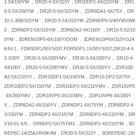
1-54/150YM ，DR20-4-5X/315Y，DR10DP2-4X/210YM ，DR1
0-5-5X/200YM ，DR20-5-5X/315YM， ZDR6DA1-4X/75Y，DR
10-1-30B/315YM ，DR20-5-5X/315YM ,ZDR6DP0-5/40YMVW8
0，ZDR6DP2-5X/315YM，ZDR6DA2-4X/150Y ，DR10-5-52/10
0YM，3DREM10P5-6X/100Y/OOM ，3DREM10P6X/315YG24
K4V-1，FDR5DP1/55YS037,FDR5DP1-1X/55YS037,DR10-4-4
3 /100Y，DR20-5-5X/200YMV， DR30-5-5X/200YV， DR10-4-
43/100Y，DR20-5-5X/200YMV，DR30-5-5X/200YV，ZDR10D
A2-5X/210YV， ZDR10DP1-5X/150YM，ZDR10-DP2-52/75Y，
ZDR10DP2-5X/150YM，ZDR10DP2-5X/210YMV， ZDR10VP5
-3X/200YMV， ZDR10VP5-3X/315MV， ZDR10VP6-3X/200Y
V， ZDR6DA2-4X/150YV，ZDR6DP1-4X/75YM，ZDR6DP2-4
X/150YM， ZDR6DP2-4X/210YM， ZDR6DP2-4X/210YM，DR
V10-01-X/0， DR6DP2-5X/75YM3，ZDR6DP2-4X/210YM，3D
REP6C-14/25A24N9K4M，DR30-5-5X/315Y， 3DREPE6C-2X/