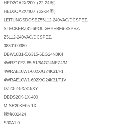
HED2OA2X/200（22-24周）
HED2OA2X/400（22-24周）
LEITUNGSDOSEZ55L12-240VAC/DCSPEZ.
STECKERZ31-6POLIG+PEBF6-3SPEZ.
Z5L12-240VAC/DCSPEZ.
0830100380
DBW10B1-5X/315-6EG24N9K4
4WRZ10E3-85-51/6AG24NEZ4/M
4WRAE10W1-602X/G24K31/F1
4WRAE10W1-602X/G24K31/F1V
DZ20-2-5X/315XY
DBDS20K-1X-400
M-SR20KE05-1X
螺堵002424
S30A1.0