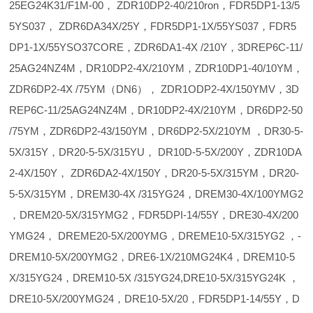
25EG24K31/F1M-00， ZDR10DP2-40/210ron，FDR5DP1-13/5
5YS037， ZDR6DA34X/25Y，FDR5DP1-1X/55YS037，FDR5
DP1-1X/55YSO37CORE，ZDR6DA1-4X /210Y，3DREP6C-11/
25AG24NZ4M，DR10DP2-4X/210YM，ZDR10DP1-40/10YM，
ZDR6DP2-4X /75YM（DN6）， ZDR1ODP2-4X/150YMV，3D
REP6C-11/25AG24NZ4M，DR10DP2-4X/210YM，DR6DP2-50
/75YM，ZDR6DP2-43/150YM，DR6DP2-5X/210YM ，DR30-5-
5X/315Y，DR20-5-5X/315YU， DR10D-5-5X/200Y，ZDR10DA
2-4X/150Y， ZDR6DA2-4X/150Y，DR20-5-5X/315YM，DR20-
5-5X/315YM，DREM30-4X /315YG24，DREM30-4X/100YMG2
，DREM20-5X/315YMG2，FDR5DPI-14/55Y，DRE30-4X/200
YMG24， DREME20-5X/200YMG，DREME10-5X/315YG2 ，-
DREM10-5X/200YMG2，DRE6-1X/210MG24K4，DREM10-5
X/315YG24，DREM10-5X /315YG24,DRE10-5X/315YG24K ，
DRE10-5X/200YMG24，DRE10-5X/20，FDR5DP1-14/55Y，D