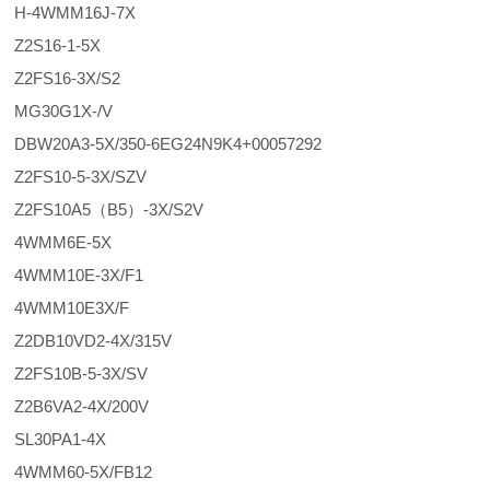
H-4WMM16J-7X
Z2S16-1-5X
Z2FS16-3X/S2
MG30G1X-/V
DBW20A3-5X/350-6EG24N9K4+00057292
Z2FS10-5-3X/SZV
Z2FS10A5（B5）-3X/S2V
4WMM6E-5X
4WMM10E-3X/F1
4WMM10E3X/F
Z2DB10VD2-4X/315V
Z2FS10B-5-3X/SV
Z2B6VA2-4X/200V
SL30PA1-4X
4WMM60-5X/FB12