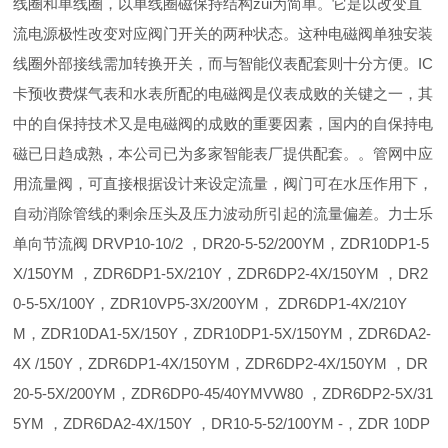
线圈和单线圈，以单线圈磁保持结构zui为简单。它是以改变直
流电源极性改变对应阀门开关的两种状态。这种电磁阀单独安装
线圈外部接线需加转换开关，而与智能仪表配套则十分方便。IC
卡预收费煤气表和水表所配的电磁阀是仪表成败的关键之一，其
中的自保持技术又是电磁阀的成败的重要因素，国内的自保持电
磁已日趋成熟，本公司已为多家智能表厂提供配套。。管网中应
用流量阀，可直接根据设计来设定流量，阀门可在水压作用下，
自动消除管线的剩余压头及压力波动所引起的流量偏差。力士乐
单向节流阀 DRVP10-10/2 ，DR20-5-52/200YM，ZDR10DP1-5
X/150YM ，ZDR6DP1-5X/210Y，ZDR6DP2-4X/150YM ，DR2
0-5-5X/100Y，ZDR10VP5-3X/200YM， ZDR6DP1-4X/210Y
M，ZDR10DA1-5X/150Y，ZDR10DP1-5X/150YM，ZDR6DA2-
4X /150Y，ZDR6DP1-4X/150YM，ZDR6DP2-4X/150YM ，DR
20-5-5X/200YM，ZDR6DP0-45/40YMVW80 ，ZDR6DP2-5X/31
5YM ，ZDR6DA2-4X/150Y ，DR10-5-52/100YM -，ZDR 10DP