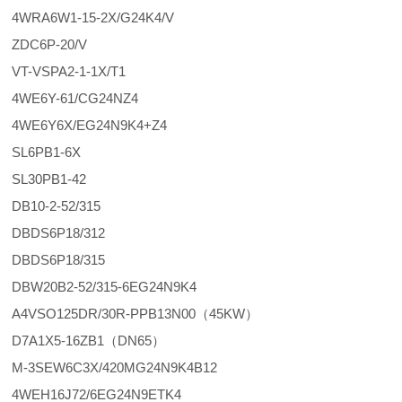
4WRA6W1-15-2X/G24K4/V
ZDC6P-20/V
VT-VSPA2-1-1X/T1
4WE6Y-61/CG24NZ4
4WE6Y6X/EG24N9K4+Z4
SL6PB1-6X
SL30PB1-42
DB10-2-52/315
DBDS6P18/312
DBDS6P18/315
DBW20B2-52/315-6EG24N9K4
A4VSO125DR/30R-PPB13N00（45KW）
D7A1X5-16ZB1（DN65）
M-3SEW6C3X/420MG24N9K4B12
4WEH16J72/6EG24N9ETK4