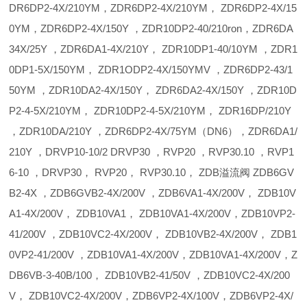
DR6DP2-4X/210YM，ZDR6DP2-4X/210YM， ZDR6DP2-4X/15
0YM，ZDR6DP2-4X/150Y ，ZDR10DP2-40/210ron，ZDR6DA
34X/25Y ，ZDR6DA1-4X/210Y， ZDR10DP1-40/10YM ，ZDR1
0DP1-5X/150YM， ZDR1ODP2-4X/150YMV ，ZDR6DP2-43/1
50YM ，ZDR10DA2-4X/150Y， ZDR6DA2-4X/150Y ，ZDR10D
P2-4-5X/210YM， ZDR10DP2-4-5X/210YM， ZDR16DP/210Y
，ZDR10DA/210Y ，ZDR6DP2-4X/75YM（DN6），ZDR6DA1/
210Y ，DRVP10-10/2 DRVP30 ，RVP20 ，RVP30.10 ，RVP1
6-10 ，DRVP30， RVP20， RVP30.10， ZDB溢流阀 ZDB6GV
B2-4X ，ZDB6GVB2-4X/200V ，ZDB6VA1-4X/200V， ZDB10V
A1-4X/200V， ZDB10VA1， ZDB10VA1-4X/200V，ZDB10VP2-
41/200V ，ZDB10VC2-4X/200V， ZDB10VB2-4X/200V， ZDB1
0VP2-41/200V ，ZDB10VA1-4X/200V，ZDB10VA1-4X/200V，Z
DB6VB-3-40B/100， ZDB10VB2-41/50V ，ZDB10VC2-4X/200
V， ZDB10VC2-4X/200V，ZDB6VP2-4X/100V，ZDB6VP2-4X/