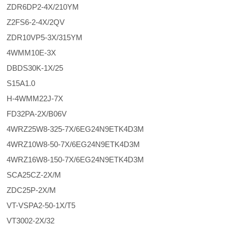
ZDR6DP2-4X/210YM
Z2FS6-2-4X/2QV
ZDR10VP5-3X/315YM
4WMM10E-3X
DBDS30K-1X/25
S15A1.0
H-4WMM22J-7X
FD32PA-2X/B06V
4WRZ25W8-325-7X/6EG24N9ETK4D3M
4WRZ10W8-50-7X/6EG24N9ETK4D3M
4WRZ16W8-150-7X/6EG24N9ETK4D3M
SCA25CZ-2X/M
ZDC25P-2X/M
VT-VSPA2-50-1X/T5
VT3002-2X/32