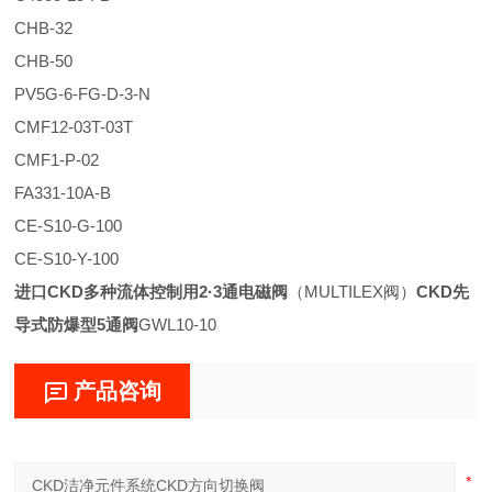
CHB-32
CHB-50
PV5G-6-FG-D-3-N
CMF12-03T-03T
CMF1-P-02
FA331-10A-B
CE-S10-G-100
CE-S10-Y-100
进口CKD多种流体控制用2·3通电磁阀
（MULTILEX阀）
CKD先
导式防爆型5通阀
GWL10-10
产品咨询