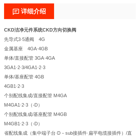
详细介绍
CKD洁净元件系统CKD方向切换阀
先导式3·5通阀 4G
金属基座 4GA·4GB
单体/直接配管 3GA·4GA
3GA1·2·3/4GA1·2·3
单体/基座配管 4GB
4GB1·2·3
个别配线集成/直接配管 M4GA
M4GA1·2·3（-D）
个别配线集成/基座配管 M4GB
M4GB1·2·3（-D）
省配线集成（集中端子台·D－sub接插件·扁平电缆接插件）/直