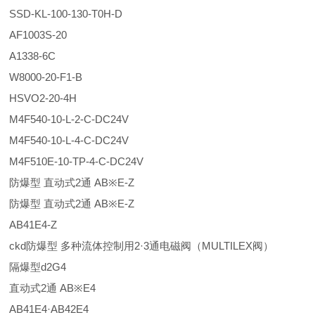
SSD-KL-100-130-T0H-D
AF1003S-20
A1338-6C
W8000-20-F1-B
HSVO2-20-4H
M4F540-10-L-2-C-DC24V
M4F540-10-L-4-C-DC24V
M4F510E-10-TP-4-C-DC24V
防爆型 直动式2通 AB※E-Z
防爆型 直动式2通 AB※E-Z
AB41E4-Z
ckd防爆型 多种流体控制用2·3通电磁阀（MULTILEX阀）
隔爆型d2G4
直动式2通 AB※E4
AB41E4·AB42E4