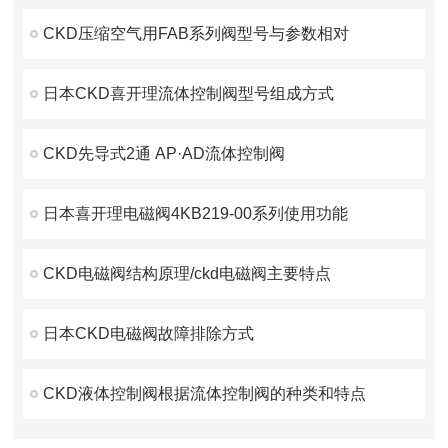
CKD压缩空气用FAB系列阀型号与参数相对
日本CKD喜开理流体控制阀型号组成方式
CKD先导式2通 AP·AD流体控制阀
日本喜开理电磁阀4KB219-00系列使用功能
CKD电磁阀结构原理/ckd电磁阀主要特点
日本CKD电磁阀故障排除方式
CKD液体控制阀根据流体控制阀的种类和特点