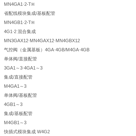
MN4GA1·2-T※
省配线模块集成/基板配管
MN4GB1·2-T※
4G1·2 混合集成
MN3GAX12·MN4GAX12·MN4GBX12
气控阀（金属基板）4GA·4GB/M4GA·4GB
单体阀/直接配管
3GA1～3·4GA1～3
集成/直接配管
M4GA1～3
单体阀/基板配管
4GB1～3
集成/基板配管
M4GB1～3
快插式模块集成 W4G2