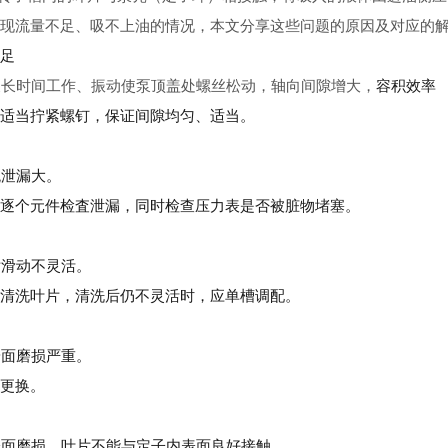
现流量不足、吸不上油的情况，本文分享这些问题的原因及对应的
足
油泵长时间工作、振动使泵顶盖处螺丝松动，轴向间隙增大，
容积效率
适当拧紧螺钉，保证间隙均匀、适当。
统泄漏大。
逐个元件检査泄漏，同时检查压力表是否被脏物堵塞。
叶片滑动不灵活。
清洗叶片，清洗后仍不灵活时，应单槽调配。
盘端面磨损严重。
更换。
内表面磨损，叶片不能与定子内表面良好接触。