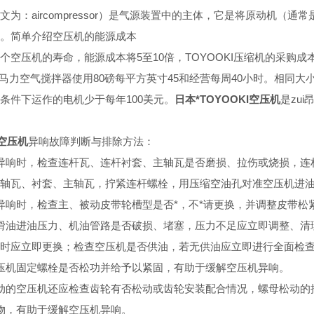
文为：aircompressor）是气源装置中的主体，它是将原动机
。简单介绍空压机的能源成本
个空压机的寿命，能源成本将5至10倍，TOYOOKI压缩机的采
额定马力空气搅拌器使用80磅每平方英寸45和经营每周40小时。相同
条件下运作的电机少于每年100美元。
日本*TOYOOKI空压机
是zu
I空压机
异响故障判断与排除方法：
异响时，检查连杆瓦、连杆衬套、主轴瓦是否磨损、拉伤或烧损，连
轴瓦、衬套、主轴瓦，拧紧连杆螺栓，用压缩空油孔对准空压机进
异响时，检查主、被动皮带轮槽型是否*，不*请更换，并调整皮带松
滑油进油压力、机油管路是否破损、堵塞，压力不足应立即调整、清
时应立即更换；检查空压机是否供油，若无供油应立即进行全面检
压机固定螺栓是否松功并给予以紧固，有助于缓解空压机异响。
动的空压机还应检查齿轮有否松动或齿轮安装配合情况，螺母松动的
物，有助于缓解空压机异响。