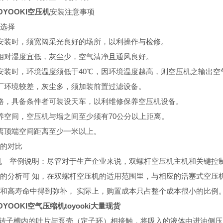
YOOKI空压机
安装注意事项
选择
安装时，须宽阔采光良好的场所，以利操作与检修。
相对湿度宜低，灰尘少，空气清净且通风良好。
安装时，环境温度须低于40℃，因环境温度越高，则空压机之输出空
厂环境较差，灰尘多，须加装前置过滤设备。
路，具备条件者可装设天车，以利维修保养空压机设备。
养空间，空压机与墙之间至少须有70公分以上距离。
离顶端空间距离至少一米以上。
的对比
机 举例说明：尽管对于生产企业来说，双螺杆空压机主机和关键控
的分析可 知，在双螺杆空压机的适用范围里，与相应的活塞式空压
和高寿命中得到弥补， 实际上，购置成本只占整个成本很小的比例
YOOKI空气压缩机toyooki大量现货
转子槽内的叶片与泵壳（定子环）相接触，将吸入的液体由进油侧压