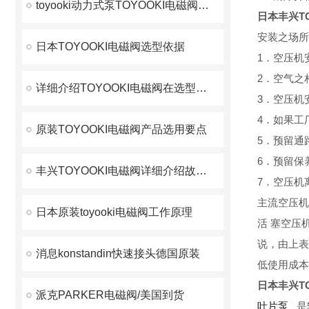
toyooki动力式泵TOYOOKI电磁阀使用说明
日本丰兴TO
安装之场所
日本TOYOOKI电磁阀选型依据
1．空压机
2．空气之
详细介绍TOYOOKI电磁阀在选型时注意事项
3．空压机
4．如果工
原装TOYOOKI电磁阀产品选用要点
5．预留通
6．预留保
丰兴TOYOOKI电磁阀详细介绍故障与排除
7．空压机
主流空压机
日本原装toyooki电磁阀工作原理
活 塞空压
说，由上表
消息konstandin快速接头德国原装
低使用成本
日本丰兴TO
派克PARKER电磁阀/美国到货
叶片泵
是