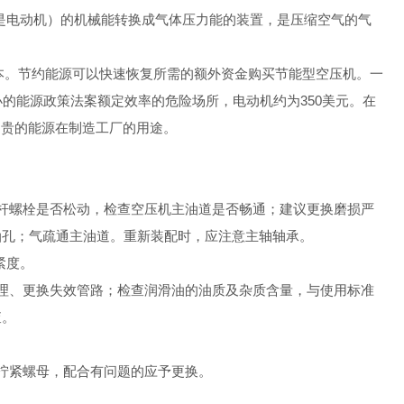
（通常是电动机）的机械能转换成气体压力能的装置，是压缩空气的气
购成本。节约能源可以快速恢复所需的额外资金购买节能型空压机。一
大小的能源政策法案额定效率的危险场所，电动机约为350美元。在
i昂贵的能源在制造工厂的用途。
杆螺栓是否松动，检查空压机主油道是否畅通；建议更换磨损严
油孔；气疏通主油道。重新装配时，应注意主轴轴承。
紧度。
理、更换失效管路；检查润滑油的油质及杂质含量，与使用标准
查。
拧紧螺母，配合有问题的应予更换。