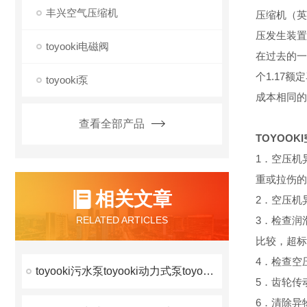
丰兴空气压缩机
压缩机（英
压发生装置
toyooki电磁阀
在过去的一
个1.17
toyooki泵
成本相同的
查看全部产品
TOYOOK
1．空压机
重或拉伤的
相关文章
2．空压机
RELATED ARTICLES
3．检查润
比较，超标
4．检查空
toyooki污水泵toyooki动力式泵toyooki容积式泵
5．齿轮传
6．清除异