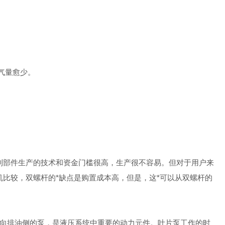
气量愈少。
制部件生产的技术和资金门槛很高，生产很不容易。但对于用户来
机比较，双螺杆的*缺点是购置成本高，但是，这*可以从双螺杆的
。
向排油侧的泵，是液压系统中重要的动力元件。叶片泵工作的时