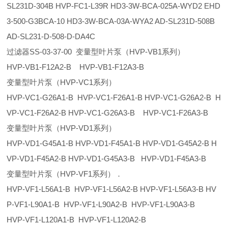
SL231D-304B HVP-FC1-L39R HD3-3W-BCA-025A-WYD2 EHD
3-500-G3BCA-10 HD3-3W-BCA-03A-WYA2 AD-SL231D-508B
AD-SL231-D-508-D-DA4C
过滤器SS-03-37-00 变量型叶片泵（HVP-VB1系列）
HVP-VB1-F12A2-B HVP-VB1-F12A3-B
变量型叶片泵（HVP-VC1系列）
HVP-VC1-G26A1-B HVP-VC1-F26A1-B HVP-VC1-G26A2-B H
VP-VC1-F26A2-B HVP-VC1-G26A3-B HVP-VC1-F26A3-B
变量型叶片泵（HVP-VD1系列）
HVP-VD1-G45A1-B HVP-VD1-F45A1-B HVP-VD1-G45A2-B H
VP-VD1-F45A2-B HVP-VD1-G45A3-B HVP-VD1-F45A3-B
变量型叶片泵（HVP-VF1系列）．
HVP-VF1-L56A1-B HVP-VF1-L56A2-B HVP-VF1-L56A3-B HV
P-VF1-L90A1-B HVP-VF1-L90A2-B HVP-VF1-L90A3-B
HVP-VF1-L120A1-B HVP-VF1-L120A2-B