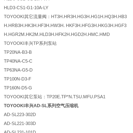
HLD3-CS1-G1-10A-LY
TOYOOKI其它流量阀：HT3H.HR3H.HG3H.HG1H.HQ3H.HB3
H.HRB3H.HK3H.HF3H.HW3H. HKF3H.HFG3H.HKG3H.HGF3
H.HGR2M.HK2M.HLD3H.HFK2H.HGD2H.HMC.HMD
TOYOOKI丰兴TP系列泵站
TP20NA-B3-B
TP40NA-C5-C
TP63NA-G5-D
TP100N-D3-F
TP160N-D5-G
TOYOOKI其它泵站：TP20E.TP*N.TSU.MFU.PSA1
TOYOOKI丰兴AD-SL系列空气压缩机
AD-SL223-302D
AD-SL221-303D
AD-SL231-101D