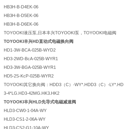
HB3H-B-D4EK-06
HB3H-B-D5EK-06
HB3H-B-D6EK-06
TOYOOKI液压泵,日本丰兴TOYOOKI泵，TOYOOKI电磁阀
TOYOOKI丰兴HD直动式电磁换向阀
HD1-3W-BCA-025B-WYD2
HD3-2WD-BcA-025B-WYR1
HD3-3W-BGA-025B-WYR1
HD5-2S-KcP-025B-WYR2
TOYOOKI其它换向阀：HDD3（C）-WY*.HDD3（C）-LY*.HD
3-4*LG.HD3-42MG.HK3.HK2
TOYOOKI丰兴HLD先导式电磁减速阀
HLD3-CW0-1-04A-WY
HLD3-CS1-2-06A-WY
HLD3-CS2-G1-10A-WY