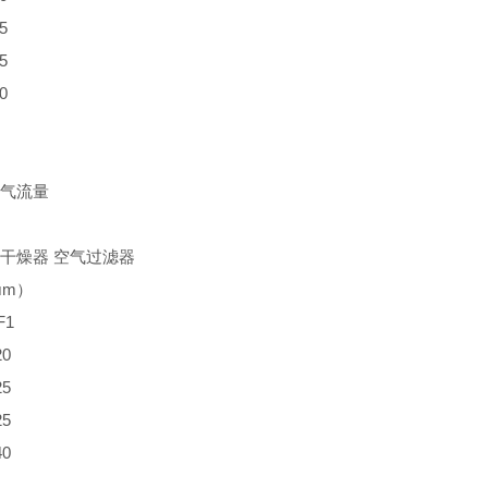
5
5
0
气流量
干燥器 空气过滤器
μm）
F1
20
25
25
40