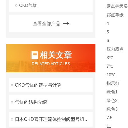
CKD气缸
露点等级显
露点等级
4
查看全部产品
5
6
压力露点
相关文章
3℃
RELATED ARTICLES
7℃
10℃
指示灯
CKD气缸的选型与计算
绿色1
绿色2
气缸的结构介绍
绿色3
7.5
日本CKD喜开理流体控制阀型号组成方式
11