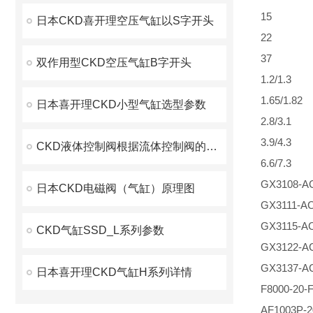
15
日本CKD喜开理空压气缸以S字开头
22
37
双作用型CKD空压气缸B字开头
1.2/1.3
1.65/1.82
日本喜开理CKD小型气缸选型参数
2.8/3.1
3.9/4.3
CKD液体控制阀根据流体控制阀的种类和特点
6.6/7.3
GX3108-A
日本CKD电磁阀（气缸）原理图
GX3111-A
GX3115-A
CKD气缸SSD_L系列参数
GX3122-A
GX3137-A
日本喜开理CKD气缸H系列详情
F8000-20-
AF1003P-2