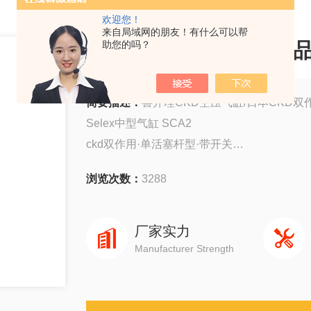
欢迎您！
来自局域网的朋友！有什么可以帮
CKD双作用气缸-日本*
助您的吗？
简要描述：
喜开理CKD空压气缸/日本CKD双
Selex中型气缸 SCA2
ckd双作用·单活塞杆型·带开关
SCA2
浏览次数：
3288
ckd双作用·行程调节型伸出(-P)
SCA2-P
ckd双作用·行程调节型缩回(-R)
厂家实力
SCA2-R
Manufacturer Strength
ckd双作用·耐热型(-T)