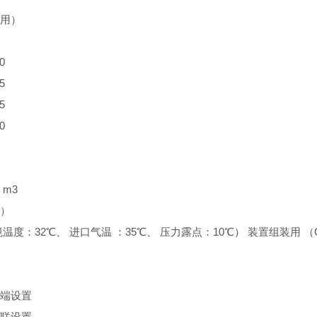
用）
0
5
5
0
m3
R）
温度：32℃、 进口气温 ：35℃、 压力露点：10℃） 装置组装用 （G
端设置
联设置