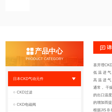
详
产品中心
PRODUCT CATEGORY
喜开理CK
低 温 进 气
日本CKD气动元件
高 温 进 气
通常， 干
CKD过滤
的出口温度
的增加而提
CKD电磁阀
根据JIS B 8