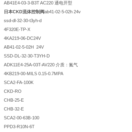
AB41E4-03-3-B3T AC220 通电开型
日本CKD流体控制阀
ab41-02-5-02h 24v
ssd-dl-32-30-t3yh-d
4F320E-TP-X
4KA219-06-DC24V
AB41-02-5-02H 24V
SSD-DL-32-30-T3YH-D
ADK11E4-25A-03T-AV220 介质：氮气
4KB219-00-MILS 0.15-0.7MPA
SCA2-FA-100K
CKD-RO
CHB-25-E
CHB-32-E
SCA2-00-63B-100
PPD3-R10N-6T