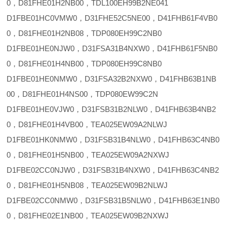
0，D81FHE01H2NB00，TDL100EH99B2NE041
D1FBE01HC0VMW0，D31FHE52C5NE00，D41FHB61F4VB0
0，D81FHE01H2NB08，TDP080EH99C2NB0
D1FBE01HE0NJW0，D31FSA31B4NXW0，D41FHB61F5NB0
0，D81FHE01H4NB00，TDP080EH99C8NB0
D1FBE01HE0NMW0，D31FSA32B2NXW0，D41FHB63B1NB
00，D81FHE01H4NS00，TDP080EW99C2N
D1FBE01HE0VJW0，D31FSB31B2NLW0，D41FHB63B4NB2
0，D81FHE01H4VB00，TEA025EW09A2NLWJ
D1FBE01HK0NMW0，D31FSB31B4NLW0，D41FHB63C4NB0
0，D81FHE01H5NB00，TEA025EW09A2NXWJ
D1FBE02CC0NJW0，D31FSB31B4NXW0，D41FHB63C4NB2
0，D81FHE01H5NB08，TEA025EW09B2NLWJ
D1FBE02CC0NMW0，D31FSB31B5NLW0，D41FHB63E1NB0
0，D81FHE02E1NB00，TEA025EW09B2NXWJ