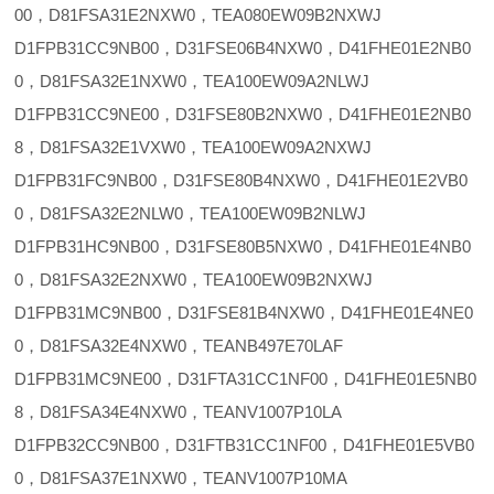
00，D81FSA31E2NXW0，TEA080EW09B2NXWJ
D1FPB31CC9NB00，D31FSE06B4NXW0，D41FHE01E2NB0
0，D81FSA32E1NXW0，TEA100EW09A2NLWJ
D1FPB31CC9NE00，D31FSE80B2NXW0，D41FHE01E2NB0
8，D81FSA32E1VXW0，TEA100EW09A2NXWJ
D1FPB31FC9NB00，D31FSE80B4NXW0，D41FHE01E2VB0
0，D81FSA32E2NLW0，TEA100EW09B2NLWJ
D1FPB31HC9NB00，D31FSE80B5NXW0，D41FHE01E4NB0
0，D81FSA32E2NXW0，TEA100EW09B2NXWJ
D1FPB31MC9NB00，D31FSE81B4NXW0，D41FHE01E4NE0
0，D81FSA32E4NXW0，TEANB497E70LAF
D1FPB31MC9NE00，D31FTA31CC1NF00，D41FHE01E5NB0
8，D81FSA34E4NXW0，TEANV1007P10LA
D1FPB32CC9NB00，D31FTB31CC1NF00，D41FHE01E5VB0
0，D81FSA37E1NXW0，TEANV1007P10MA