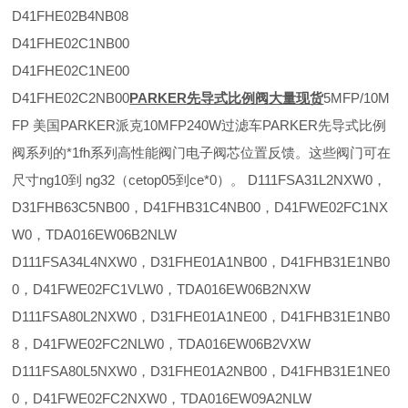
D41FHE02B4NB08
D41FHE02C1NB00
D41FHE02C1NE00
D41FHE02C2NB00
PARKER先导式比例阀
大量现货
5MFP/10M
FP 美国PARKER派克10MFP240W过滤车PARKER先导式比例
阀系列的*1fh系列高性能阀门电子阀芯位置反馈。这些阀门可在
尺寸ng10到 ng32（cetop05到ce*0）。 D111FSA31L2NXW0，
D31FHB63C5NB00，D41FHB31C4NB00，D41FWE02FC1NX
W0，TDA016EW06B2NLW
D111FSA34L4NXW0，D31FHE01A1NB00，D41FHB31E1NB0
0，D41FWE02FC1VLW0，TDA016EW06B2NXW
D111FSA80L2NXW0，D31FHE01A1NE00，D41FHB31E1NB0
8，D41FWE02FC2NLW0，TDA016EW06B2VXW
D111FSA80L5NXW0，D31FHE01A2NB00，D41FHB31E1NE0
0，D41FWE02FC2NXW0，TDA016EW09A2NLW