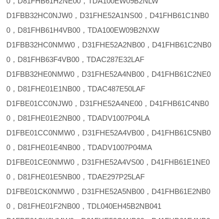
0，D81FHB61H2NE00，TDA100EW09B2NLW
D1FBB32HC0NJW0，D31FHE52A1NS00，D41FHB61C1NB0
0，D81FHB61H4VB00，TDA100EW09B2NXW
D1FBB32HC0NMW0，D31FHE52A2NB00，D41FHB61C2NB0
0，D81FHB63F4VB00，TDAC287E32LAF
D1FBB32HE0NMW0，D31FHE52A4NB00，D41FHB61C2NE0
0，D81FHE01E1NB00，TDAC487E50LAF
D1FBE01CC0NJW0，D31FHE52A4NE00，D41FHB61C4NB0
0，D81FHE01E2NB00，TDADV1007P04LA
D1FBE01CC0NMW0，D31FHE52A4VB00，D41FHB61C5NB0
0，D81FHE01E4NB00，TDADV1007P04MA
D1FBE01CE0NMW0，D31FHE52A4VS00，D41FHB61E1NE0
0，D81FHE01E5NB00，TDAE297P25LAF
D1FBE01CK0NMW0，D31FHE52A5NB00，D41FHB61E2NB0
0，D81FHE01F2NB00，TDL040EH45B2NB041