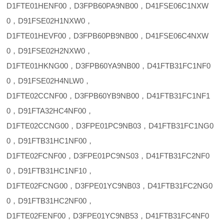
D1FTE01HENF00，D3FPB60PA9NB00，D41FSE06C1NXW
0，D91FSE02H1NXW0，
D1FTE01HEVF00，D3FPB60PB9NB00，D41FSE06C4NXW
0，D91FSE02H2NXW0，
D1FTE01HKNG00，D3FPB60YA9NB00，D41FTB31FC1NF0
0，D91FSE02H4NLW0，
D1FTE02CCNF00，D3FPB60YB9NB00，D41FTB31FC1NF1
0，D91FTA32HC4NF00，
D1FTE02CCNG00，D3FPE01PC9NB03，D41FTB31FC1NG0
0，D91FTB31HC1NF00，
D1FTE02FCNF00，D3FPE01PC9NS03，D41FTB31FC2NF0
0，D91FTB31HC1NF10，
D1FTE02FCNG00，D3FPE01YC9NB03，D41FTB31FC2NG0
0，D91FTB31HC2NF00，
D1FTE02FENF00，D3FPE01YC9NB53，D41FTB31FC4NF0