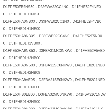
D1FPE50FB9NS50，D39FWA32CC4N0，D41FHE52F4NE0
0，D91FHE01H1NB20，
D1FPE50HA9NB00，D39FWE02CC1N0，D41FHE52F4VB0
0，D91FHE01H1NE00，
D1FPE50HA9NB0S，D39FWE02CC4N0，D41FHE52F5NB0
0，D91FHE01H1VB00，
D1FPE50HA9NB50，D3FBA31MC0NKW0，D41FHE52F5VB0
0，D91FHE01H2NB00，
D1FPE50HA9NS00，D3FBA31SC0NKW0，D41FHE82C1NB0
0，D91FHE01H2NB08，
D1FPE50HA9VE0S，D3FBA31SE0NKW0，D41FHE82C1NE0
0，D91FHE01H2NE00，
D1FPE50HB9EB00，D3FBA32MC0NKW0，D41FSA31C1NLW
0，D91FHE01H2NS00，
D1FPE50HB9HB00，D3FBA32MC0VKW0，D41FSA31C1NX