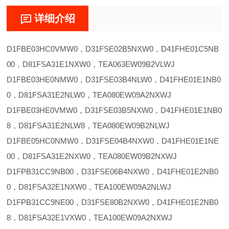
详细介绍
D1FBE03HC0VMW0，D31FSE02B5NXW0，D41FHE01C5NB
00，D81FSA31E1NXW0，TEA063EW09B2VLWJ
D1FBE03HE0NMW0，D31FSE03B4NLW0，D41FHE01E1NB0
0，D81FSA31E2NLW0，TEA080EW09A2NXWJ
D1FBE03HE0VMW0，D31FSE03B5NXW0，D41FHE01E1NB0
8，D81FSA31E2NLW8，TEA080EW09B2NLWJ
D1FBE05HC0NMW0，D31FSE04B4NXW0，D41FHE01E1NE
00，D81FSA31E2NXW0，TEA080EW09B2NXWJ
D1FPB31CC9NB00，D31FSE06B4NXW0，D41FHE01E2NB0
0，D81FSA32E1NXW0，TEA100EW09A2NLWJ
D1FPB31CC9NE00，D31FSE80B2NXW0，D41FHE01E2NB0
8，D81FSA32E1VXW0，TEA100EW09A2NXWJ