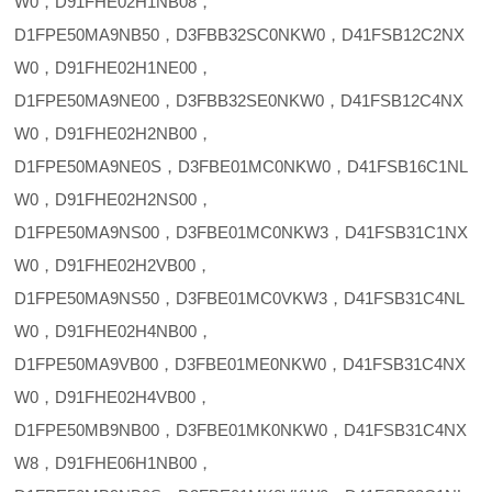
W0，D91FHE02H1NB08，
D1FPE50MA9NB50，D3FBB32SC0NKW0，D41FSB12C2NX
W0，D91FHE02H1NE00，
D1FPE50MA9NE00，D3FBB32SE0NKW0，D41FSB12C4NX
W0，D91FHE02H2NB00，
D1FPE50MA9NE0S，D3FBE01MC0NKW0，D41FSB16C1NL
W0，D91FHE02H2NS00，
D1FPE50MA9NS00，D3FBE01MC0NKW3，D41FSB31C1NX
W0，D91FHE02H2VB00，
D1FPE50MA9NS50，D3FBE01MC0VKW3，D41FSB31C4NL
W0，D91FHE02H4NB00，
D1FPE50MA9VB00，D3FBE01ME0NKW0，D41FSB31C4NX
W0，D91FHE02H4VB00，
D1FPE50MB9NB00，D3FBE01MK0NKW0，D41FSB31C4NX
W8，D91FHE06H1NB00，