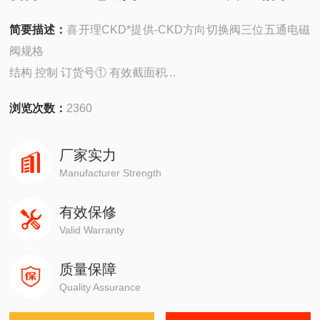
简要描述：
喜开理CKD*提供-CKD方向切换阀三位五通电磁
阀规格
结构 控制 订货号① 有效截面积
(mm2) 接管螺纹
浏览次数：
2360
(G) 工作压力
(MPa) 换向时间
厂家实力
(s) 环境和
Manufacturer Strength
介质温度
三位五通 双电控 6Y 10 1/8 0.15～0.8 ≤0.4 -10℃～+40℃
有效保修
K35HD2-6
Valid Warranty
6P
三位五通 双电控 8Y 20 1/4
质量保障
K35HD2-8
Quality Assurance