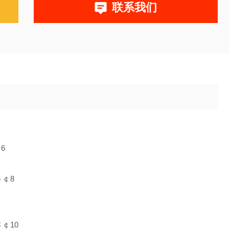
联系我们
6
 ￠8
 ￠10