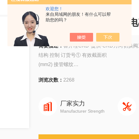
欢迎您！
来自局域网的朋友！有什么可以帮
M3GA3-K喜开理CKD
助您的吗？
简要描述：
喜开理CKD*提供-CKD方向切换
结构 控制 订货号① 有效截面积
(mm2) 接管螺纹
(G) 工作压力
浏览次数：
2268
(MPa) 换向时间
(s) 环境和
介质温度
厂家实力
三位五通 双电控 6Y 10 1/8 0.15～0.8 ≤0.4 -
Manufacturer Strength
K35HD2-6
6P
三位五通 双电控 8Y 20 1/4