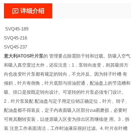
详细介绍
SVQ45-189
SVQ45-216
SVQ45-237
意大利ATOS叶片泵
的 管理要点除需防干转和过载、防吸入空气
和吸入真空度过大外，还应注意：1．泵转向改变，则其吸排方
向也改变叶片泵都有规定的转向，不允许反。因为转子叶槽 有
倾斜，叶片有倒角，叶片底部与排油腔通，配油盘上的节流槽和
吸、排口是按既定转向设计。可逆转的叶片泵必须专门设计。
2．叶片泵装配 配油盘与定子用定位销正确定位，叶片、转子、
配油盘都不得装反，定子内表面吸入区部分zui易磨损，必要时
可将其翻转安装，以使原吸入区变为排出区而继续使 用。3．拆
装 注意工作表面清洁，工作时油液应很好过滤。4. 叶片在叶槽