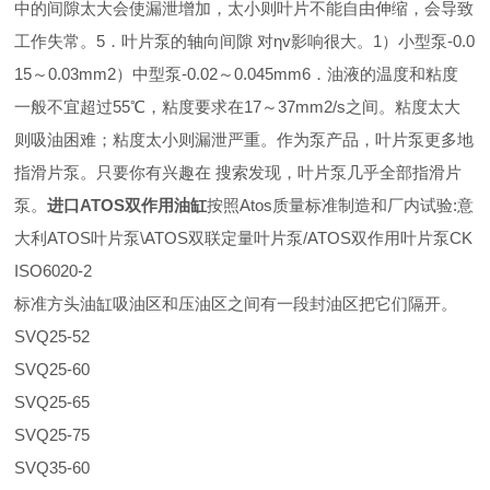
中的间隙太大会使漏泄增加，太小则叶片不能自由伸缩，会导致
工作失常。5．叶片泵的轴向间隙 对ηv影响很大。1）小型泵-0.0
15～0.03mm2）中型泵-0.02～0.045mm6．油液的温度和粘度
一般不宜超过55℃，粘度要求在17～37mm2/s之间。粘度太大
则吸油困难；粘度太小则漏泄严重。作为泵产品，叶片泵更多地
指滑片泵。只要你有兴趣在 搜索发现，叶片泵几乎全部指滑片
泵。
进口ATOS双作用油缸
按照Atos质量标准制造和厂内试验:意
大利ATOS叶片泵\ATOS双联定量叶片泵/ATOS双作用叶片泵CK
ISO6020-2
标准方头油缸吸油区和压油区之间有一段封油区把它们隔开。
SVQ25-52
SVQ25-60
SVQ25-65
SVQ25-75
SVQ35-60