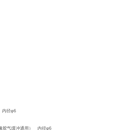
） 内径φ6
L※C橡胶气缓冲通用） 内径φ6