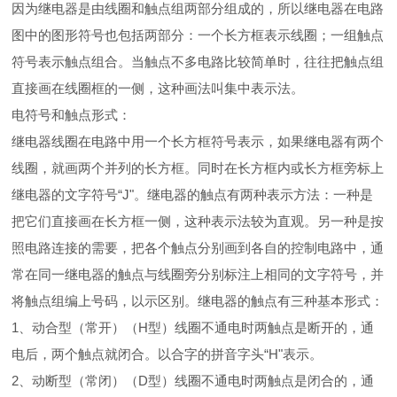
因为继电器是由线圈和触点组两部分组成的，所以继电器在电路
图中的图形符号也包括两部分：一个长方框表示线圈；一组触点
符号表示触点组合。当触点不多电路比较简单时，往往把触点组
直接画在线圈框的一侧，这种画法叫集中表示法。
电符号和触点形式：
继电器线圈在电路中用一个长方框符号表示，如果继电器有两个
线圈，就画两个并列的长方框。同时在长方框内或长方框旁标上
继电器的文字符号“J"。继电器的触点有两种表示方法：一种是
把它们直接画在长方框一侧，这种表示法较为直观。另一种是按
照电路连接的需要，把各个触点分别画到各自的控制电路中，通
常在同一继电器的触点与线圈旁分别标注上相同的文字符号，并
将触点组编上号码，以示区别。继电器的触点有三种基本形式：
1、动合型（常开）（H型）线圈不通电时两触点是断开的，通
电后，两个触点就闭合。以合字的拼音字头“H"表示。
2、动断型（常闭）（D型）线圈不通电时两触点是闭合的，通