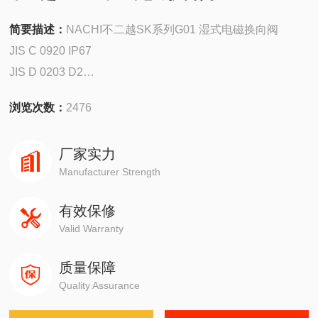
简要描述：
NACHI不二越SK系列G01 湿式电磁换向阀
JIS C 0920 IP67
JIS D 0203 D2
高容许背压
浏览次数：
2476
21MPa
带有浪涌抑制器的电磁阀，线圈内配置有二极管
厂家实力
导线前端的连接器种类丰富。
Manufacturer Strength
有效保修
Valid Warranty
质量保障
Quality Assurance