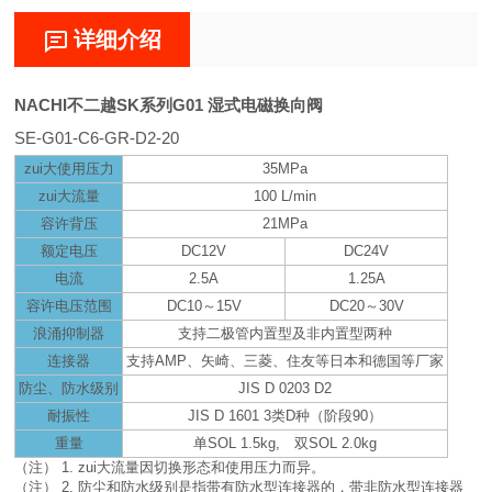
详细介绍
NACHI不二越SK系列G01 湿式电磁换向阀
SE-G01-C6-GR-D2-20
zui大使用压力
35MPa
zui大流量
100 L
/min
容许背压
21MPa
额定电压
DC12V
DC24V
电流
2.5A
1.25A
容许电压范围
DC10
～15V
DC20
～30V
浪涌抑制器
支持二极管内置型及非内置型两种
连接器
支持AMP、矢崎、三菱、住友等日本和德国等厂家
防尘、防水级别
JIS D 0203 D2
耐振性
JIS D 1601 3
类D种（阶段90）
重量
单SOL 1.5kg, 双SOL 2.0kg
（注） 1. zui大流量因切换形态和使用压力而异。
（注） 2. 防尘和防水级别是指带有防水型连接器的，带非防水型连接器