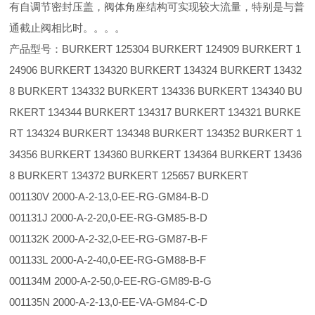
有自调节密封压盖，阀体角座结构可实现较大流量，特别是与普
通截止阀相比时。。。。
产品型号：BURKERT 125304 BURKERT 124909 BURKERT 1
24906 BURKERT 134320 BURKERT 134324 BURKERT 13432
8 BURKERT 134332 BURKERT 134336 BURKERT 134340 BU
RKERT 134344 BURKERT 134317 BURKERT 134321 BURKE
RT 134324 BURKERT 134348 BURKERT 134352 BURKERT 1
34356 BURKERT 134360 BURKERT 134364 BURKERT 13436
8 BURKERT 134372 BURKERT 125657 BURKERT
001130V 2000-A-2-13,0-EE-RG-GM84-B-D
001131J 2000-A-2-20,0-EE-RG-GM85-B-D
001132K 2000-A-2-32,0-EE-RG-GM87-B-F
001133L 2000-A-2-40,0-EE-RG-GM88-B-F
001134M 2000-A-2-50,0-EE-RG-GM89-B-G
001135N 2000-A-2-13,0-EE-VA-GM84-C-D