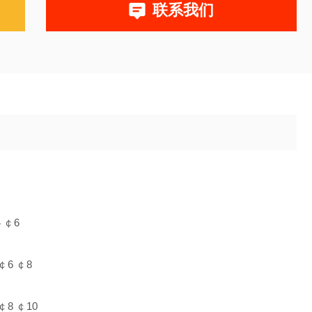
联系我们
 ￠6
￠6 ￠8
￠8 ￠10