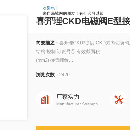
欢迎您！
来自局域网的朋友！有什么可以帮
喜开理CKD电磁阀E型
助您的吗？
简要描述：
喜开理CKD*提供-CKD方向切换
结构 控制 订货号① 有效截面积
(mm2) 接管螺纹
(G) 工作压力
浏览次数：
2420
(MPa) 换向时间
(s) 环境和
介质温度
厂家实力
三位五通 双电控 6Y 10 1/8 0.15～0.8 ≤0.4 -
Manufacturer Strength
K35HD2-6
6P
三位五通 双电控 8Y 20 1/4