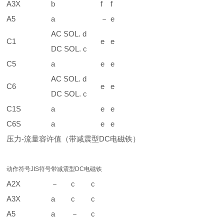
A3X
b
f
f
A5
a
－
e
AC SOL. d
C1
e
e
DC SOL. c
C5
a
e
e
AC SOL. d
C6
e
e
DC SOL. c
C1S
a
e
e
C6S
a
e
e
压力-流量容许值（带减震型DC电磁铁）
动作符号
JIS符号
带减震型DC电磁铁
A2X
－
c
c
A3X
a
c
c
A5
a
－
c