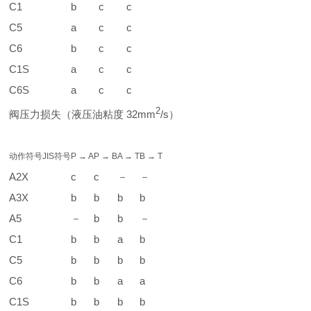
C1
b
c
c
C5
a
c
c
C6
b
c
c
C1S
a
c
c
C6S
a
c
c
2
阀压力损失（液压油粘度 32mm
/s）
动作符号
JIS符号
P → A
P → B
A → T
B → T
A2X
c
c
－
－
A3X
b
b
b
b
A5
－
b
b
－
C1
b
b
a
b
C5
b
b
b
b
C6
b
b
a
a
C1S
b
b
b
b