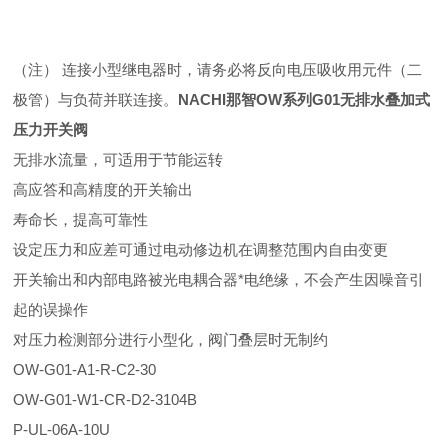
（注） 连接小型继电器时，请务必将反向电压吸收用元件（二
极管）与负荷并联连接。
NACHI那智OW系列G01无排水叠加式
压力开关阀
无排水流量，可适用于节能运转
高应答和高精度的开关输出
寿命长，提高可靠性
设定压力和应差可通过电动修边机在调整范围内自由变更
开关输出和内部电路被光电耦合器*电绝缘，不会产生因噪音引
起的误操作
对压力检测部分进行小型化，阀门叠层时无制约
OW-G01-A1-R-C2-30
OW-G01-W1-CR-D2-3104B
P-UL-06A-10U