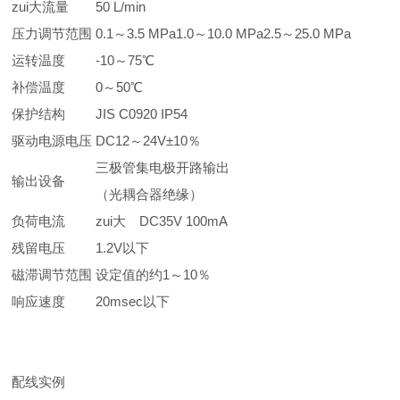
zui大流量
50 L/min
压力调节范围
0.1～3.5 MPa
1.0～10.0 MPa
2.5～25.0 MPa
运转温度
-10～75℃
补偿温度
0～50℃
保护结构
JIS C0920 IP54
驱动电源电压
DC12～24V±10％
三极管集电极开路输出
输出设备
（光耦合器绝缘）
负荷电流
zui大 DC35V 100mA
残留电压
1.2V以下
磁滞调节范围
设定值的约1～10％
响应速度
20msec以下
配线实例