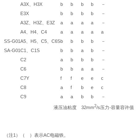
A3X、H3X
b
b
b
b
－
E3X
b
b
b
b
－
A3Z、H3Z、E3Z
a
a
a
a
－
A4、H4、C4
a
a
a
a
a
SS-G01
A5、H5、C5、C6S
b
b
b
b
－
SA-G01
C1、C1S
b
b
a
b
－
C2
a
b
b
b
－
C6
b
b
a
a
－
C7Y
f
f
e
e
c
C8
a
f
b
e
c
C9
a
a
b
b
－
2
液压油粘度 32mm
/s压力-容量容许值
（注1）（ ）表示AC电磁铁。