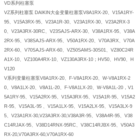
VD系列柱塞泵
VZ系列柱塞泵 DAIKIN大金变量柱塞泵V8A1RX-20、V15A1RY-
95、V15A3RX-95、V23A1R-30、V23A1RX-30、V23A2RX-3
0、V23A3RX-30RC、V23SAJS-ARX-30、V38A1RX-95、V38A
2RX-95、V38SAJS-ARX-95、V50A1RX-20、V70A3RX、V70A
2RX-60、V70SAJS-ARX-60、VZ50SAMS-30S01、VZ80C24R
A1X-10、VZ100A4RX-10、VZ130A3RX-10；HV50、HV90、H
V120
V系列变量柱塞泵V8A1RX-20、F-V8A1RX-20、W-V8A1RX-2
0、V8A1LX-20、V8A1L-20、F-V8A1LX-20、W-V8A1L-20，V1
5A1RY-95、V15A2RX-95、V15A3RX-95、V15A1R-95、V15A2
R-95、V15A3L-95 、V15A1LX-95、V15A2LX-95、V15A3LX-9
5、V23A1RX-30,V23A3RX-30,V38A3R-95、V38A4R-95、V38
C14RJAX-95、V38D14RNX-95RC、V38C14RJBX-95、V50A3
RX-20,V70A3RX-60,V70A1RX-60