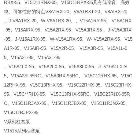
RBX-95、V15D11RNX-95、V15D11RPX-95具有低噪音、高效
率、可靠性好的特点V8A1RX-20、V8A1RXT-20、V8AIRX-20
、J-V8A1RX-20、W-V8A1RX-20、、V15A1RY-95、 V15A1RX
-95、V15AIRX-95、V15A2RX-95、V15A3RX-95 、J-V15A3RX
-95、J-V15A1RX-95、W-V15A1RX-95、W- V15A2RX-95、V15
A1R-95、V15AIR-95、V15A2R-95、 V15A3R-95、V15A1L-9
5、V15A2L-95、V15A3L-95
、V15A1LX-95、V15A2LX-95、V15A3LX-95、J- V15A1LX-9
5、V15A3R-95RC、V15A3RX-95RC、 V15C11RHX-95、V15C
12RHX-95、V15C13RHX-95、 V15C22RHX-95、V15C23RHX-
95、V15C**RHX-95、 V15C13RHX-95RC、V15C23RHX-95R
C、V15C11RJAX-95 、V15C11RJBX-95、V15C11RJNX-95、
V15C11RJPX-95
V系列柱塞泵
V1515系列柱塞泵