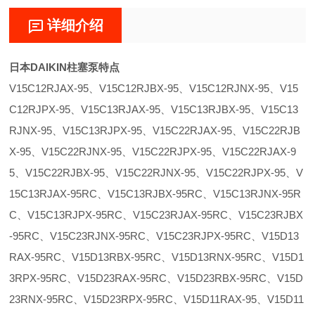
详细介绍
日本DAIKIN柱塞泵特点
V15C12RJAX-95、V15C12RJBX-95、V15C12RJNX-95、V15
C12RJPX-95、V15C13RJAX-95、V15C13RJBX-95、V15C13
RJNX-95、V15C13RJPX-95、V15C22RJAX-95、V15C22RJB
X-95、V15C22RJNX-95、V15C22RJPX-95、V15C22RJAX-9
5、V15C22RJBX-95、V15C22RJNX-95、V15C22RJPX-95、V
15C13RJAX-95RC、V15C13RJBX-95RC、V15C13RJNX-95R
C、V15C13RJPX-95RC、V15C23RJAX-95RC、V15C23RJBX
-95RC、V15C23RJNX-95RC、V15C23RJPX-95RC、V15D13
RAX-95RC、V15D13RBX-95RC、V15D13RNX-95RC、V15D1
3RPX-95RC、V15D23RAX-95RC、V15D23RBX-95RC、V15D
23RNX-95RC、V15D23RPX-95RC、V15D11RAX-95、V15D11