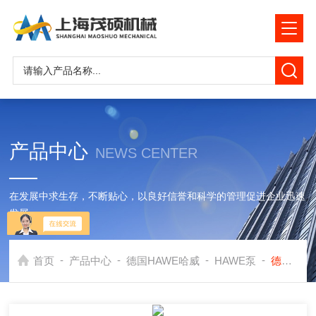
产品中心
NEWS CENTER
在发展中求生存，不断贴心，以良好信誉和科学的管理促进企业迅速
发展
-
-
-
-
首页
产品中心
德国HAWE哈威
HAWE泵
德国HAWE紧凑的浸油式泵站