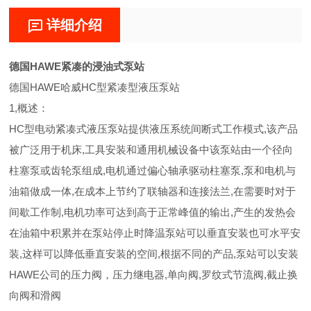
详细介绍
德国HAWE紧凑的浸油式泵站
德国HAWE哈威HC型紧凑型液压泵站
1,概述：
HC型电动紧凑式液压泵站提供液压系统间断式工作模式,该产品
被广泛用于机床,工具安装和通用机械设备中该泵站由一个径向
柱塞泵或齿轮泵组成,电机通过偏心轴承驱动柱塞泵,泵和电机与
油箱做成一体,在成本上节约了联轴器和连接法兰,在需要时对于
间歇工作制,电机功率可达到高于正常峰值的输出,产生的发热会
在油箱中积累并在泵站停止时降温泵站可以垂直安装也可水平安
装,这样可以降低垂直安装的空间,根据不同的产品,泵站可以安装
HAWE公司的压力阀，压力继电器,单向阀,罗纹式节流阀,截止换
向阀和滑阀