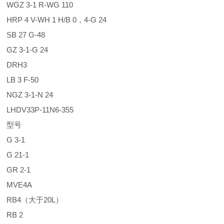
WGZ 3-1 R-WG 110
HRP 4 V-WH 1 H/B 0，4-G 24
SB 27 G-48
GZ 3-1-G 24
DRH3
LB 3 F-50
NGZ 3-1-N 24
LHDV33P-11N6-355
型号
G 3-1
G 21-1
GR 2-1
MVE4A
RB4（大于20L）
RB 2