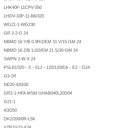
LHK40F-11CPV-350
LHDV-33P-11-B6/320
WG21-1-WG230
GR 2-2-G 24
NBMD 16 Y/B 0.9R/2/EM 31 V/15-GM 24
NBMD 16 Z/B 1,0/2/EM 21 S/30-GM 24
SWPN 2-W-X 24
PSL61/320－5－51J－120/120/EA－E2－G24
G3-1R
NE20-420/30
GR2-1-HFA MSM GHAB040L20D04
G21-1
A3/250
DK2/200/0R-L5K
VZP1G22-X24