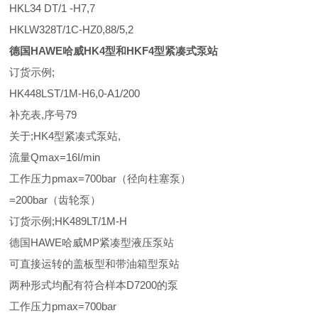
HKL34 DT/1 -H7,7
HKLW328T/1C-HZ0,88/5,2
德国HAWE哈威HK4型和HKF4型紧凑式泵站
订货示例;
HK448LST/1M-H6,0-A1/200
补充表,序号79
关于;HK4型紧凑式泵站,
流量Qmax=16I/min
工作压力pmax=700bar（径向柱塞泵）
=200bar（齿轮泵）
订货示例;HK489LT/1M-H
德国HAWE哈威MP紧凑型液压泵站
可直接运转的盖板型和带油箱型泵站
两种形式均配有符合样本D7200的泵
工作压力pmax=700bar