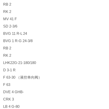
RB 2
RK 2
MV 41 F
SD 2-3/6
BVG 11 R-L 24
BVG 1 R-G 24-3/8
RB 2
RK 2
LHK22G-21-180/180
D 3-1 R
F 63-30 （液控单向阀）
F 63
DVE 4 GHB-
CRK 3
LB 4 G-80