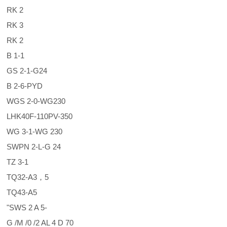
RK 2
RK 3
RK 2
B 1-1
GS 2-1-G24
B 2-6-PYD
WGS 2-0-WG230
LHK40F-110PV-350
WG 3-1-WG 230
SWPN 2-L-G 24
TZ 3-1
TQ32-A3，5
TQ43-A5
"SWS 2 A 5-
G /M /0 /2 AL 4 D 70