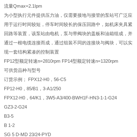
流量Qmax=2.1Ipm
为小型执行元件提供压力油，仅需要接地与接管的泵站可广泛应
用于运行时间较短，停车时间较长的保压回路中，如机床夹具紧
回路等装置，该泵站由电机，泵与带阀块的盖板和油箱组成，并
通过一根电缆连接而成，通过组装不同的连接块与阀块，可以实
现一套结构紧凑的控制装置
FP12型额定转速n=2810rpm FP14型额定转速n=1320rpm
可供货品种与型号
订货示例； FPX12-H0，56-C5
FP12-H0，85/B1，3-A1/250
FPX12-H0，64/K1，3W5-A3/400-BWH1F-HN3-1-1-G24
GZ3-2-G24
B3-5
B 1-2
SG 5 D-MD 23/24-PYD