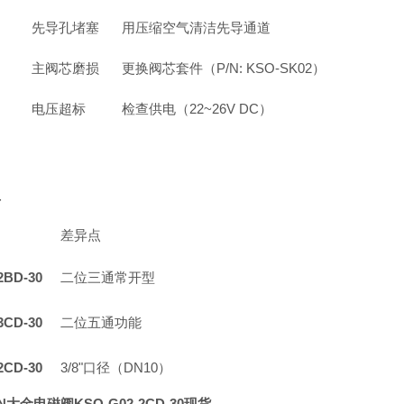
先导孔堵塞
用压缩空气清洁先导通道
主阀芯磨损
更换阀芯套件（P/N: KSO-SK02）
电压超标
检查供电（22~26V DC）
号
差异点
2BD-30
二位三通常开型
3CD-30
二位五通功能
2CD-30
3/8"口径（DN10）
N大金电磁阀KSO-G02-2CD-30现货