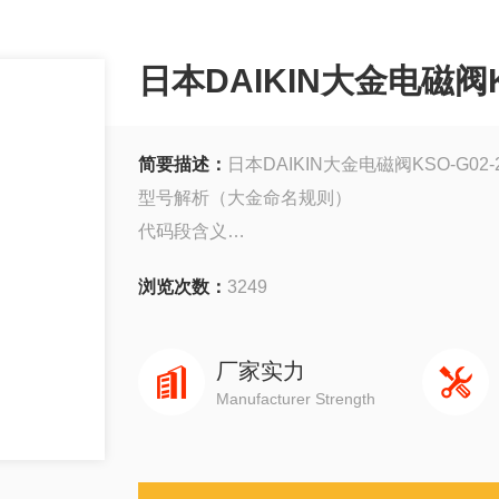
日本DAIKIN大金电磁阀KS
简要描述：
日本DAIKIN大金电磁阀KSO-G02-
型号解析（大金命名规则）
代码段含义
KSO系列：先导式电磁阀
浏览次数：
3249
G02口径：1/4“（DN8）
2CD功能：二位三通（常闭型）
30电压：24V DC
厂家实力
Manufacturer Strength