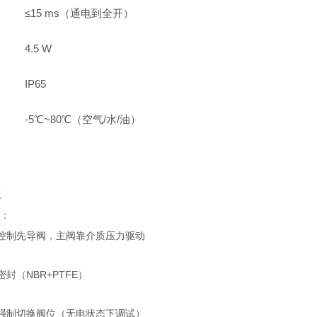
≤15 ms（通电到全开）
4.5 W
IP65
-5℃~80℃（空气/水/油）
点
：
控制先导阀，主阀靠介质压力驱动
封（NBR+PTFE）
强制切换阀位（无电状态下调试）