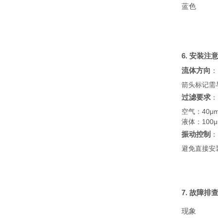
蓝色
6. 安装注
流体方向
：
箭头标记需
过滤要求
：
空气：40μ
液体：100
振动控制
：
避免直接安
7. 故障排
现象