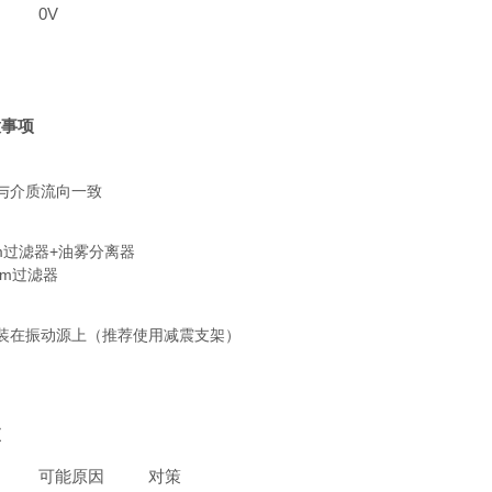
0V
意事项
与介质流向一致
m过滤器+油雾分离器
μm过滤器
装在振动源上（推荐使用减震支架）
查
可能原因
对策