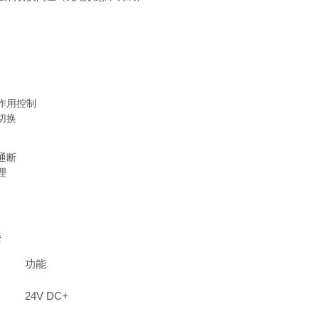
用
作用控制
切换
通断
理
接
功能
24V DC+