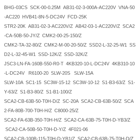
BHG-03CS SCK-00-0.25M AB31-02-3-000A-AC220V VNA-50
-AC220 HVB41-8N-5-DC24V FCD-25K
STR2-20K AB31-02-3-AC220V/Z AB42-03-1-AC220V/Z SCA2
-CA-50B-50-JY/Z CMK2-00-25-150/Z
CMK2-TA-32-80/Z CMK2-M-00-20-50/Z SSD2-L-32-25-W1 SS
D2-L-32-45-W1 SSD-12K/Z SSD-32K/Z
JSC3-LN-FA-160B-550-R0-T 4KB320-10-L-DC24V 4KB310-10
-L-DC24V R6100-20 SLW-20S SLW-15A
SLW-10A SC1-15 SC3W-15-12 SC3W-10-12 S1-B3-63/Z S1-
Y-63/Z S1-B3-80/Z S1-B1-100/Z
SCA2-CB-63B-50-T0H-D/Z SC-20A SCA2-CB-63B-50/Z SCA
2-FA-80B-700-T0H-H/Z C8000-25/Z
SCA2-FA-63B-350-T0H-H/Z SCA2-CA-63B-75-T0H-D-YB3/Z
SCA2-CA-50B-50-T0H-D-Y/Z 4F021-06
SCA2-CB-100B-115-T0H-D-YB1/Z SCA2-CB-63B-75-T0H-D/Z