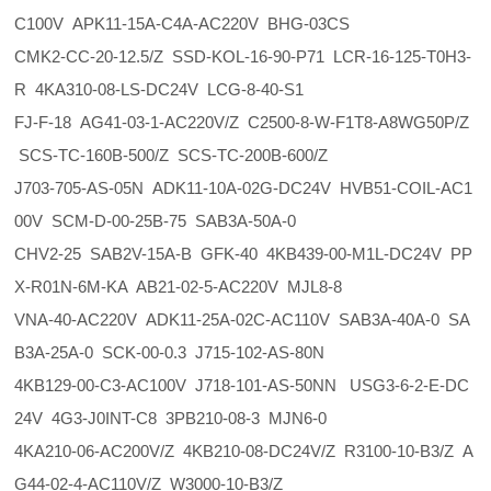
C100V APK11-15A-C4A-AC220V BHG-03CS
CMK2-CC-20-12.5/Z SSD-KOL-16-90-P71 LCR-16-125-T0H3-
R 4KA310-08-LS-DC24V LCG-8-40-S1
FJ-F-18 AG41-03-1-AC220V/Z C2500-8-W-F1T8-A8WG50P/Z
SCS-TC-160B-500/Z SCS-TC-200B-600/Z
J703-705-AS-05N ADK11-10A-02G-DC24V HVB51-COIL-AC1
00V SCM-D-00-25B-75 SAB3A-50A-0
CHV2-25 SAB2V-15A-B GFK-40 4KB439-00-M1L-DC24V PP
X-R01N-6M-KA AB21-02-5-AC220V MJL8-8
VNA-40-AC220V ADK11-25A-02C-AC110V SAB3A-40A-0 SA
B3A-25A-0 SCK-00-0.3 J715-102-AS-80N
4KB129-00-C3-AC100V J718-101-AS-50NN USG3-6-2-E-DC
24V 4G3-J0INT-C8 3PB210-08-3 MJN6-0
4KA210-06-AC200V/Z 4KB210-08-DC24V/Z R3100-10-B3/Z A
G44-02-4-AC110V/Z W3000-10-B3/Z