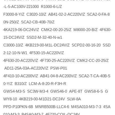
-L-5-AC100V-221000 R1000-6-L/Z
F3000-8-Y/Z C3020-10/Z AB41-02-2-AC220V/Z SCA2-0-FA-8
0N-250/Z SCA2-CB-40B-70/Z
4KA219-06-DC24V/Z CMK2-00-20-25/Z M8000-20-B/Z 4F630-
15-DC24V/Z SSD2-M-32-40-N-w1
C3000-10/Z 4KB219-00-M1L-DC24V/Z SCPD2-00-16-20 SSD
2-12-10-N-W1 4F530-15-AC220V/Z
4F630-20-AC220V/Z 4F730-25-AC220V/Z CMK2-CC-20-25/Z
AD11-25A-03A-AC220V/Z PSW-P01
4F410-10-AC200V/Z AB41-04-8-AC200V/Z SCA2-T-CA-40B-5
0-Y/Z B310/Z LCM-A-8-20-R-F3H-R
GWS4-M3-S SC3W-M3-4 GWS46-0 APE-8T GWS8-6-S G
WY8-10 4KB219-00-M1D21-DC24V SLW-8A
PPD-P10PKN-6B MNRB500B-LLC4-6 M4SA010-M3-7-3 4SA
010-M3-3 B4SA0-M3-7 4F720-COIL-DC24V