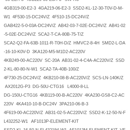
4GB319-00-E2-3 4GA219-06-E2-3 SSD2-KL-12-30-T0V-D-M-
W1 4F530-15-DC24V/Z 4F510-15-DC24V/Z
GAB422-5-0-03A-DC24V/Z AB42-03-7-02E-DC24V/Z AB41-02
-5-02E-DC24V/Z SCA2-T-CA-80B-75-T/Z
SCA2-Q2-FA-63B-1011-R-T0H-D/Z HMVC2-8-4H SMD2-L-DA
-16-10-K0V-D 3KA120-M5-M1D2-AC220V
4KB249-00-AC220V SC-20A AB31-02-4-C4A-AC220V/Z SSD
2-KL-80-80-N-W1 SCA2-TA-40B-100/Z
4F730-25-DC24V/Z 4KB210-08-B-AC220V/Z SCS-LN-140K/Z
AX2012G-P3 DG-50U-CTG16 L4000-8-LL
DG-150U-CTG16 4KB119-00-B-AC220V 4KA230-GS8-C2-AC
220V 4KA410-10-B-DC24V 3PA210-06-B-3
4F619-00-AC220V/Z AB31-02-5-AC220V/Z SSD2-K-12-50-N-F
L432252-W1 AF1013P-ELEMENT-KIT
SSD2-KL-16-50-N-FL432194-W1 AF1013M-ELEMENT-KIT VF