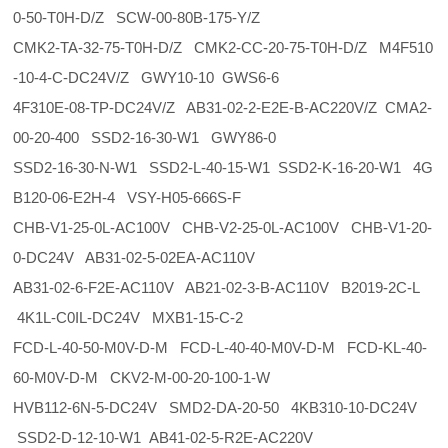
0-50-T0H-D/Z SCW-00-80B-175-Y/Z
CMK2-TA-32-75-T0H-D/Z CMK2-CC-20-75-T0H-D/Z M4F510
-10-4-C-DC24V/Z GWY10-10 GWS6-6
4F310E-08-TP-DC24V/Z AB31-02-2-E2E-B-AC220V/Z CMA2-
00-20-400 SSD2-16-30-W1 GWY86-0
SSD2-16-30-N-W1 SSD2-L-40-15-W1 SSD2-K-16-20-W1 4G
B120-06-E2H-4 VSY-H05-666S-F
CHB-V1-25-0L-AC100V CHB-V2-25-0L-AC100V CHB-V1-20-
0-DC24V AB31-02-5-02EA-AC110V
AB31-02-6-F2E-AC110V AB21-02-3-B-AC110V B2019-2C-L
4K1L-C0IL-DC24V MXB1-15-C-2
FCD-L-40-50-M0V-D-M FCD-L-40-40-M0V-D-M FCD-KL-40-
60-M0V-D-M CKV2-M-00-20-100-1-W
HVB112-6N-5-DC24V SMD2-DA-20-50 4KB310-10-DC24V
SSD2-D-12-10-W1 AB41-02-5-R2E-AC220V