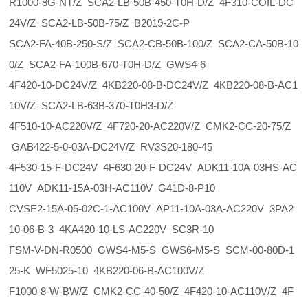
R1000-8G-NT/Z SCA2-LB-50B-450-T0H-D/Z 4F310-COIL-DC
24V/Z SCA2-LB-50B-75/Z B2019-2C-P
SCA2-FA-40B-250-S/Z SCA2-CB-50B-100/Z SCA2-CA-50B-10
0/Z SCA2-FA-100B-670-T0H-D/Z GWS4-6
4F420-10-DC24V/Z 4KB220-08-B-DC24V/Z 4KB220-08-B-AC1
10V/Z SCA2-LB-63B-370-T0H3-D/Z
4F510-10-AC220V/Z 4F720-20-AC220V/Z CMK2-CC-20-75/Z
GAB422-5-0-03A-DC24V/Z RV3S20-180-45
4F530-15-F-DC24V 4F630-20-F-DC24V ADK11-10A-03HS-AC
110V ADK11-15A-03H-AC110V G41D-8-P10
CVSE2-15A-05-02C-1-AC100V AP11-10A-03A-AC220V 3PA2
10-06-B-3 4KA420-10-LS-AC220V SC3R-10
FSM-V-DN-R0500 GWS4-M5-S GWS6-M5-S SCM-00-80D-1
25-K WF5025-10 4KB220-06-B-AC100V/Z
F1000-8-W-BW/Z CMK2-CC-40-50/Z 4F420-10-AC110V/Z 4F