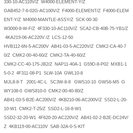
330-10-AC110V/Z W4000-ELEMENT-Y/Z
GAB452-7-6-02G-AC100V/Z F4000-ELEMENT/Z F4000-ELEM
ENT-Y/Z M4000-MANTLE-ASSY/Z SCK-00-30
W3000-8-W-F/Z 4F330-10-AC110V/Z SCA2-CB-40B-75-YB1/Z
4KA219-06-AC220V /Z LCS-12-50
HVB112-6N-5-AC200V AB41-03-5-AC220V/Z CMK2-CA-40-7
0/Z CMK2-00-40-60/Z CMK2-TA-40-60/Z
CMK2-CC-40-175-JB2/Z NAP11-40A-1 G59D-8-P02 MXB1-1
5-0-2 4F311-08-P1 SLW-10A GWL10-8
MJL8-8-T 2001-4C-L SC3W-8-8 GWS10-10 GWS6-M5 G
WY108-0 GWS810-0 CMK2-00-40-80/Z
AB41-03-5-B2E-AC200V/Z 4KB210-06-AC200V/Z SSD2-L-20-
10-W1 CMK2-T-25/Z SSD2-L-16-8-W1
SSD2-32-20-W1 4F620-20-AC220V/Z AB41-02-2-B2E-DC24V/
Z 4KB119-00-AC110V SAB-32A-0-S-KIT