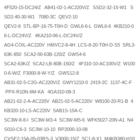
4F520-15-DC24/Z AB41-02-1-AC220V/Z SSD2-32-15-W1 S
SD2-40-30-W1 7080-3C QEV2-10
QEV2-8 STL-BP-16-75-T0H-D GWL6-6-L GWL6-6 4KB210-0
6-L-DC24V/Z 4KA210-06-L-DC24V/Z
AG4-COIL-AC220V HMVC2-8-4H LCS-8-20-T0H-D-S5 SRL3-
63K-850 SCA2-00-63B-120/Z GWS4-6
SCA2-63K/Z SCA2-LB-80B-150/Z 4F310-10-AC100V/Z W100
0-6-W/Z F3000-8-W-Y/Z GWS12-8
AB31-02-5-C2G-AC220V/Z GWY1210-0 2419-2C 1137-4C-F
PPX-R10N-6M-KA 4GA310-08-3
AB21-02-2-A-AC220V AB21-02-5-AC220V W8100-20-R1-B 4
KB320-10-LS-AC220V SAB1S-15A-C
SC3W-8-8-I SC3W-M3-4 SC3W-M5-6 WFK5027-20N-A1 N4
S010-C6-3 SC3W-10-10 RP2000-10-08
CVSE2-15A-05-03RS-3 V3000-15/Z SC1-8-X1 M4KB380-H10