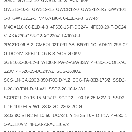
20V/Z GWL12-10 GWS10-10-S HCM-50K
GWS12-10-S GWS12-15 GWCR12-0 GWS-12-8-S GWY101
0-0 GWY1212-0 M4GA180-C6-E1D-3-3 SW-R4
M4GA110-C6-E1D-4-3 4F530-15-F-DC24V 4F630-20-F-DC24
V 4KA230-GS8-C2-AC220V L4000-8-LL
3PA210-06-B-3 CMF24-03T-06T-SB B6061-1C ADK11-25A-02
G-DC24V 3PB110-06-B-3 SCS-200K/Z
3GB1660-06-E2-3 W1000-8-W-Z-A8WB3W 4F630-L-COIL-AC
220V 4F520-15-DC24V/Z SCS-160K/Z
SCS-LN-CA-200B-350-R03-D-Y/Z SCG-FA-80B-175/Z SSD2-
L-20-10-T3H-D-M-W1 SSD2-20-10-M-W1
SCPD2-L-00-16-15-M2V-R SCPD2-L-00-16-25-M2V-R SSD2-
L-16-10T0H-R-W1 2302-2C 2302-2C-G
2303-8C STR2-M-10-50 UCA2-L-Y-16-25-T0H-D-P1A 4F630-1
5-AC110V/Z 4F620-20-AC110V/Z