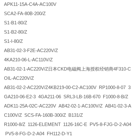
APK11-15A-C4A-AC100V
SCA2-FA-80B-200/Z
S1-B1-80/Z
S1-B2-80/Z
S1-I-80/Z
AB31-02-3-F2E-AC220V/Z
4KA210-06-L-AC110V/Z
AB31-02-1-AC220V/Z日本CKD电磁阀上海授权经销商4F310-C
OIL-AC220V/Z
AB31-02-2-AC220V/Z4KB219-00-C2-AC100V RP1000-8-07 3
GA210-06-E2-3 4GA211-06 SRL3-LB-16B-670 F1000-8-B/Z
ADK11-25A-02C-AC220V AB42-02-1-AC100V/Z AB41-02-3-A
C100V/Z SCS-FA-160B-300/Z B131/Z
R1000-8/Z 1126-ELEMENT 1126-16C-E PV5-8-FJG-D-2-A04
PV5-8-FG-D-2-A04 FH112-D-Y1