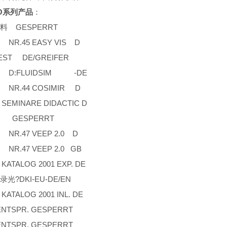
TO系列产品
：
料 GESPERRT
R.45 EASY VIS D
GEST DE/GREIFER
D:FLUIDSIM -DE
R.44 COSIMIR D
INARE DIDACTIC D
 GESPERRT
R.47 VEEP 2.0 D
R.47 VEEP 2.0 GB
LOG 2001 EXP. DE
光?DKI-EU-DE/EN
LOG 2001 INL. DE
ENTSPR. GESPERRT
ENTSPR. GESPERRT