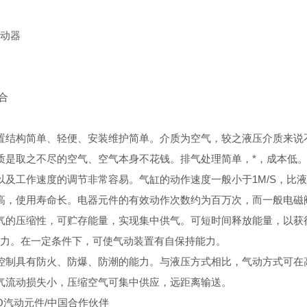
动器
组合
置结构简单、轻便、安装维护简单。介质为空气，较之液压介质来说
质是取之不尽的空气、空气本身不花钱。排气处理简单，*，成本低
以及工作速度的调节非常容易。气缸的动作速度一般小于1M/S，比
高，使用寿命长。电器元件的有效动作次数约为百万次，而一般电磁阀
气的压缩性，可贮存能量，实现集中供气。可短时间释放能量，以获
力。在一定条件下，可使气动装置有自保持能力。
控制具有防火、防爆、防潮的能力。与液压方式相比，气动方式可在
气流动损失小，压缩空气可集中供应，远距离输送。
TO汽动元件/中国合作伙伴