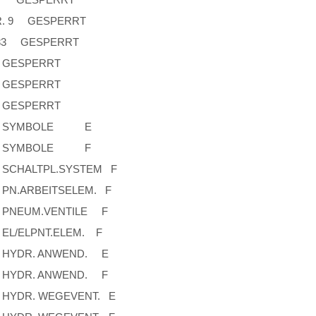
R. 9 GESPERRT
83 GESPERRT
SPERRT
SPERRT
SPERRT
YMBOLE E
YMBOLE F
ALTPL.SYSTEM F
ARBEITSELEM. F
EUM.VENTILE F
ELPNT.ELEM. F
DR. ANWEND. E
DR. ANWEND. F
R. WEGEVENT. E