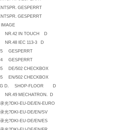
ENTSPR. GESPERRT
ENTSPR. GESPERRT
MAGE
R.42 IN TOUCH D
.48 IEC 113-3 D
75 GESPERRT
74 GESPERRT
85 DE/502 CHECKBOX
85 EN/502 CHECKBOX
AG D. SHOP-FLOOR D
R.49 MECHATRON. D
?DKI-EU-DE/EN-EURO
?DKI-EU-DE/EN/SV
?DKI-EU-DE/EN/ES
?DKI-EU-DE/EN/FR