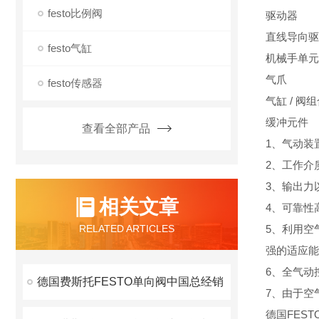
festo比例阀
驱动器
直线导向驱
festo气缸
机械手单元
气爪
festo传感器
气缸 / 阀
缓冲元件
查看全部产品
1、气动装
2、工作介
3、输出力
相关文章
4、可靠性
RELATED ARTICLES
5、利用空
强的适应能
6、全气动
德国费斯托FESTO单向阀中国总经销
7、由于空
德国FES