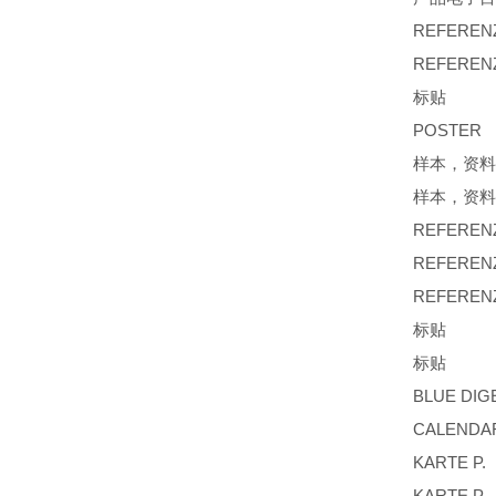
REFERENZ
REFERENZ
标贴 GES
POSTER 
样本，资料 
样本，资料
REFERENZ
REFERENZ
REFERENZ
标贴 IN 
标贴 GES
BLUE DI
CALENDA
KARTE P
KARTE P