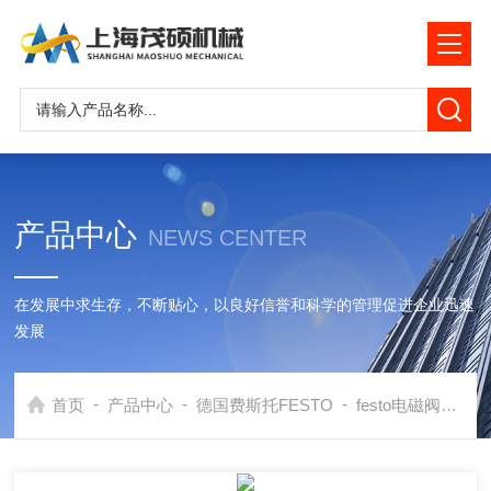
产品中心
NEWS CENTER
在发展中求生存，不断贴心，以良好信誉和科学的管理促进企业迅速
发展
-
-
-
首页
产品中心
德国费斯托FESTO
festo电磁阀
*德