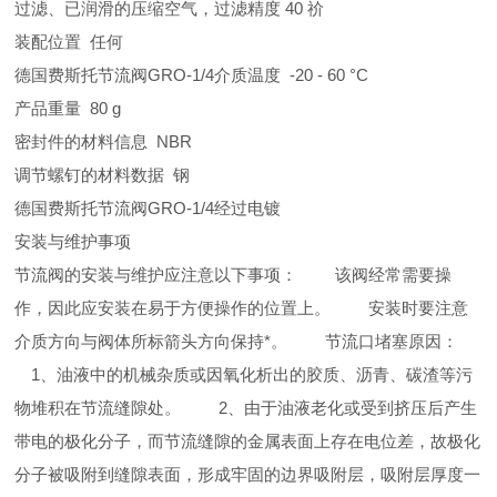
过滤、已润滑的压缩空气，过滤精度 40 祄
装配位置 任何
德国费斯托节流阀GRO-1/4介质温度 -20 - 60 °C
产品重量 80 g
密封件的材料信息 NBR
调节螺钉的材料数据 钢
德国费斯托节流阀GRO-1/4经过电镀
安装与维护事项
节流阀的安装与维护应注意以下事项： 该阀经常需要操
作，因此应安装在易于方便操作的位置上。 安装时要注意
介质方向与阀体所标箭头方向保持*。 节流口堵塞原因：
1、油液中的机械杂质或因氧化析出的胶质、沥青、碳渣等污
物堆积在节流缝隙处。 2、由于油液老化或受到挤压后产生
带电的极化分子，而节流缝隙的金属表面上存在电位差，故极化
分子被吸附到缝隙表面，形成牢固的边界吸附层，吸附层厚度一