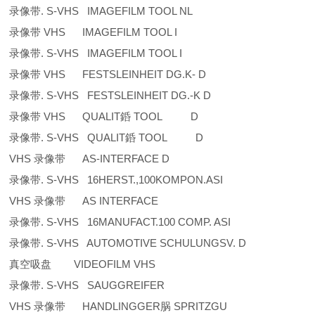
录像带. S-VHS IMAGEFILM TOOL NL
录像带 VHS IMAGEFILM TOOL I
录像带. S-VHS IMAGEFILM TOOL I
录像带 VHS FESTSLEINHEIT DG.K- D
录像带. S-VHS FESTSLEINHEIT DG.-K D
录像带 VHS QUALIT銽 TOOL D
录像带. S-VHS QUALIT銽 TOOL D
VHS 录像带 AS-INTERFACE D
录像带. S-VHS 16HERST.,100KOMPON.ASI
VHS 录像带 AS INTERFACE
录像带. S-VHS 16MANUFACT.100 COMP. ASI
录像带. S-VHS AUTOMOTIVE SCHULUNGSV. D
真空吸盘 VIDEOFILM VHS
录像带. S-VHS SAUGGREIFER
VHS 录像带 HANDLINGGER脶 SPRITZGU