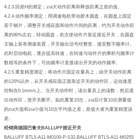
4.2.3.回差H的测定；zui大动作距离和释放距离之差的值。
4.2.4.动作频率测定；用调速电机带动胶木圆盘，在圆盘上固定
若干钢片，调整开关感应面和动作片间的距离，约为开关动作距
离的80%左右，转动圆盘，依次使动作片靠近接近开关，在圆盘
主轴上装有测速装置，开关输出信号经整形，接至数字频率计。
此时启动电机，逐步提高转速，在转速与动作片的乘积与频率计
数相等的条件下，可由频率计直接读出开关的动作频率。
4.2.5.重复精度测定；将动作片固定在量具上，由开关动作距离
的120%以外，从开关感应面正面靠近开关的动作区，运动速度
控制在0.1mm/s上。当开关动作时，读出量具上的读数，然后退
出动作区，使开关断开。如此重复10次，zui后计算10次测量值
的zui大值和zui小值与10次平均值之差，差值大者为重复精度误
差.
经销商德国巴鲁夫BALLUFF接近开关
BALLUFF BTL5-A11-M0100-P-S32,BALLUFF BTL5-A11-M0255