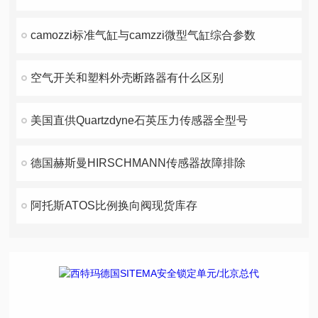
camozzi标准气缸与camzzi微型气缸综合参数
空气开关和塑料外壳断路器有什么区别
美国直供Quartzdyne石英压力传感器全型号
德国赫斯曼HIRSCHMANN传感器故障排除
阿托斯ATOS比例换向阀现货库存