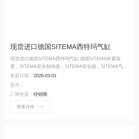
现货进口德国SITEMA西特玛气缸
现货进口德国SITEMA西特玛气缸 德国SITEMA夹紧装
置，SITEMA安全制动器，SITEMA安全锁，SITEMA气缸
威斯特（上海）传感器仪表有限公司由熟悉欧洲工业体系
更新日期：
2026-03-01
和精通营销的海外归国团队于2004年创办。公司专注于欧
型号：
洲工业品在中国的平台化供应，专业为钢铁、有色金属、
厂商性质：
经销商
电力、石化、采矿、汽车、机械设备、电气仪表、食品饮
料、橡胶制品、医药、纺织、造纸、印刷、水泥、玻璃、
查看详情
环境设备等生产制造