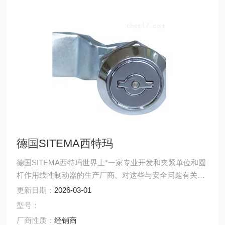
德国SITEMA西特玛
德国SITEMA西特玛世界上*一家专业开发和夹紧单位和圆
杆作用线性制动器的生产厂商。对这些与安全问题有关产
品的专业性使SITEMA屹立于世界之林不倒，多种产品的
更新日期：
2026-03-01
系统供应商提供了为每个应用的Z佳解决方案。继1979年
型号：
的基础上，在世界范围内发展产生SITEMA在解除缸轴表
厂商性质：
经销商