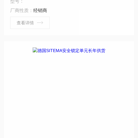
型号：
国，德国设有四家子公司，公司老板美籍华人，专业从事
厂商性质：
经销商
进口工业自动化设备销售，技术咨询，技术服务，报价服
务等。
查看详情