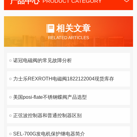
产品中心
PRODUCT CATEGORY
相关文章
RELATED ARTICLES
诺冠电磁阀的常见故障分析
力士乐REXROTH电磁阀1822122004现货库存
美国posi-flate不锈钢蝶阀产品选型
正弦波控制器和普通控制器区别
SEL-700G发电机保护继电器简介