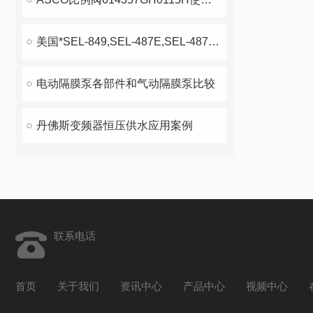
美国*SEL-849,SEL-487E,SEL-487B继电器
电动隔膜泵各部件和气动隔膜泵比较
丹佛斯变频器恒压供水应用案例
联系电话
首页
关于我们
资讯中心
产品中心
视频中心