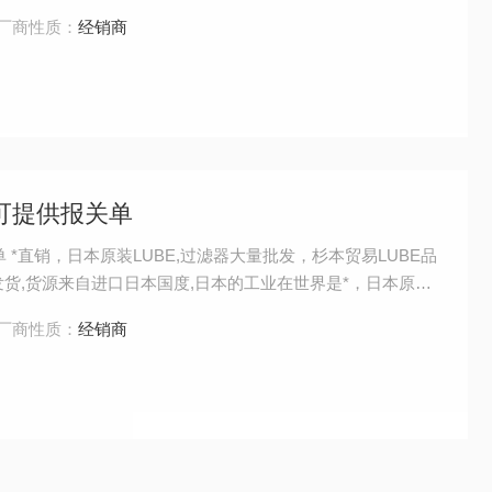
厂商性质：
经销商
4可提供报关单
单 *直销，日本原装LUBE,过滤器大量批发，杉本贸易LUBE品
批发货,货源来自进口日本国度,日本的工业在世界是*，日本原装
厂商性质：
经销商