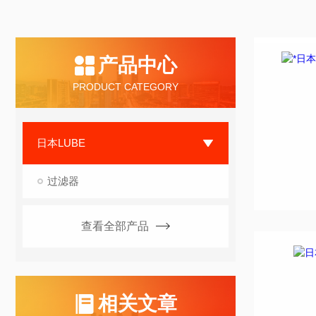
产品中心
PRODUCT CATEGORY
日本LUBE
过滤器
查看全部产品
相关文章