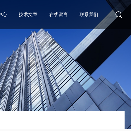
中心
技术文章
在线留言
联系我们