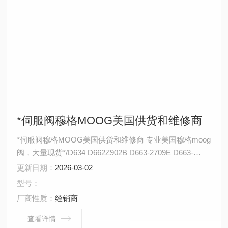
*伺服阀穆格MOOG美国供货和维修商
*伺服阀穆格MOOG美国供货和维修商 专业美国穆格moog
阀，大量现货*/D634 D662Z902B D663-2709E D663-
344C D663-7205 D663Z2770H D664-2708E D664-375K
更新日期：
2026-03-02
D664-519 D664-5302 D664Z4710B D682Z4706B
型号：
D688Z4701D D691-
厂商性质：
经销商
查看详情