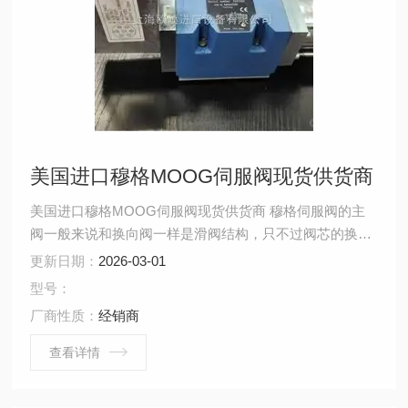
美国进口穆格MOOG伺服阀现货供货商
美国进口穆格MOOG伺服阀现货供货商 穆格伺服阀的主
阀一般来说和换向阀一样是滑阀结构，只不过阀芯的换向
不是靠电磁铁来推动，而是靠前置级阀输出的液压力来推
更新日期：
2026-03-01
动，这一点和电液换向阀比较相似，只不过电液换向阀的
型号：
前置级阀是电磁换向阀，而伺服阀的前置 级阀是动态特性
厂商性质：
经销商
比较好的喷嘴挡板阀或射流管阀。
查看详情