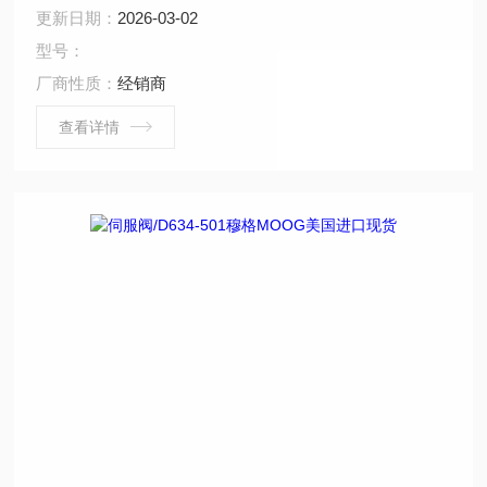
是靠电磁铁来推动，而是靠前置级阀输出的液压力来推
更新日期：
2026-03-02
动，这一点和电液换向阀比较相似，只不过电液换向阀的
型号：
前置级阀是电磁换向阀，而伺服阀的前置
厂商性质：
经销商
查看详情