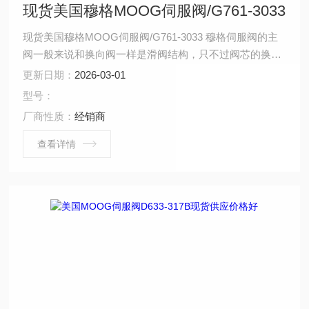
现货美国穆格MOOG伺服阀/G761-3033
现货美国穆格MOOG伺服阀/G761-3033 穆格伺服阀的主
阀一般来说和换向阀一样是滑阀结构，只不过阀芯的换向
不是靠电磁铁来推动，而是靠前置级阀 穆格伺服阀的主阀
更新日期：
2026-03-01
一般来说和换向阀一样是滑阀结构，只不过阀芯的换向不
型号：
是靠电磁铁来推动，而是靠前置级阀输出的液压力来推
厂商性质：
经销商
动，这一点和电液换向阀比较相似，只不过电液换向阀的
前置级阀是电磁换向阀，而伺服阀的前置 级阀是动态特性
查看详情
比较好的喷嘴挡板阀或射流管阀。