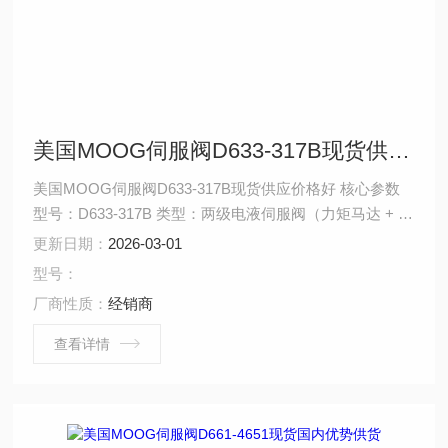
美国MOOG伺服阀D633-317B现货供应价格好
美国MOOG伺服阀D633-317B现货供应价格好 核心参数
型号：D633-317B 类型：两级电液伺服阀（力矩马达 + 喷
嘴挡板先导级 + 滑阀主级） 流量范围： 额定流量：35-70
更新日期：
2026-03-01
L/min（@70 bar，需查曲线图） 最小可控流量：0.5% 额
型号：
定流量
厂商性质：
经销商
查看详情