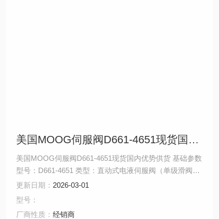
美国MOOG伺服阀D661-4651现货国内优势供货
美国MOOG伺服阀D661-4651现货国内优势供货 基础参数
型号：D661-4651 类型：直动式电液伺服阀（单级滑阀设
计） 额定流量： 40 L/min @ 70 bar（典型值，需查压差-
更新日期：
2026-03-01
流量曲线） 最小稳定流量：0.2 L/min
型号：
厂商性质：
经销商