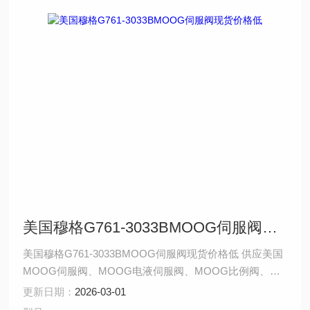
美国穆格G761-3033BMOOG伺服阀现货价格低
美国穆格G761-3033BMOOG伺服阀现货价格低 供应美国
MOOG伺服阀、MOOG电液伺服阀、MOOG比例阀、
MOOG壁厚控制器、MOOG电机等产品，该产品 种类齐
更新日期：
2026-03-01
全，品质优良，期待与您共赢优势供应系列,D691系列,79