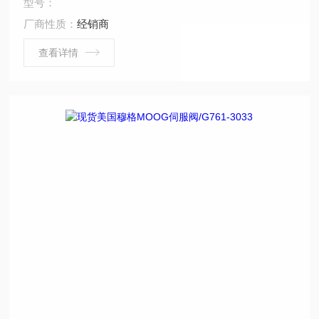
型号：
系列,72系列,760系列，如您有意购买，咨询！ 供应美国
厂商性质：
经销商
MOOG比例阀，moog伺服阀，美国moog，美国MOOG
比例阀-J761-003A
查看详情