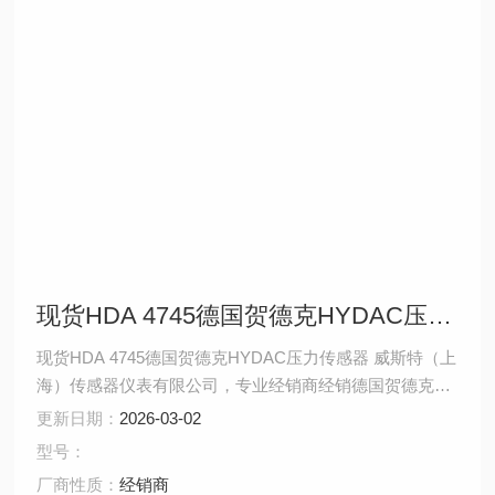
现货HDA 4745德国贺德克HYDAC压力传感器
现货HDA 4745德国贺德克HYDAC压力传感器 威斯特（上
海）传感器仪表有限公司，专业经销商经销德国贺德克海
德汉有限公司一系列产品，从应用范围广泛的标准控制产
更新日期：
2026-03-02
品到根据客户和OEM的要求而定做的产品，价格合理、供
型号：
货及时。现货产品有以下系列：德国贺德克HYDAC、德
厂商性质：
经销商