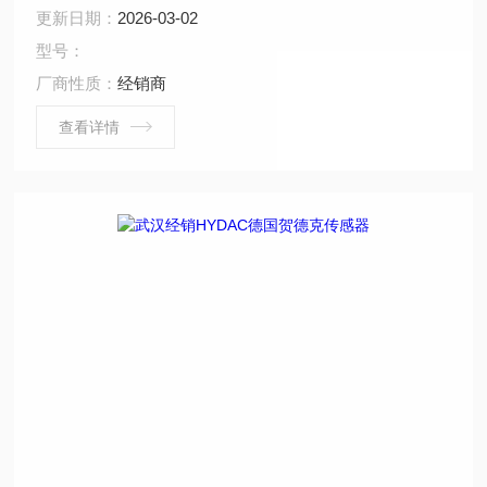
GmbH）拥有40多年自动化经验，专业生产用于流体过滤
更新日期：
2026-03-02
技术、液压控制技术、电子测量技术的元件和装置，是世
型号：
界较有名的过滤器、蓄能器、液压阀、电子产品、管夹、
厂商性质：
经销商
电磁铁、液压系统总成等产品的液压件制造商。
查看详情