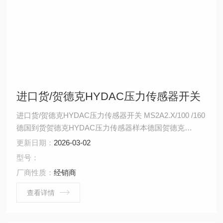
进口货/贺德克HYDAC压力传感器开关
进口货/贺德克HYDAC压力传感器开关 MS2A2.X/100 /160
德国到货贺德克HYDAC压力传感器样本德国贺德克
（HYDAC Technology GmbH）拥有40多年自动化经验，
更新日期：
2026-03-02
专业生产用于流体过滤技术、液压控制技术、电子测量技
型号：
术的元件和装置，是世界较有名的过滤器、蓄能器、液压
厂商性质：
经销商
阀、电子产品、管夹、电磁铁、液压系统总成等产品的液
压件制造商。 HYDAC压力
查看详情