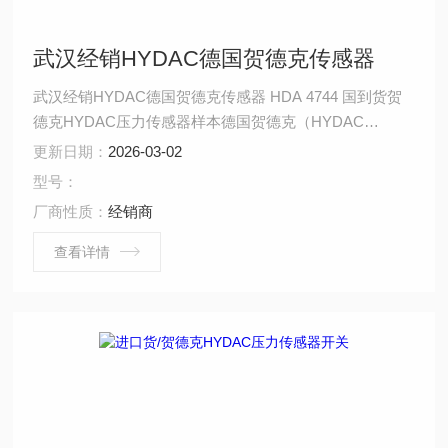
武汉经销HYDAC德国贺德克传感器
武汉经销HYDAC德国贺德克传感器 HDA 4744 国到货贺
德克HYDAC压力传感器样本德国贺德克（HYDAC
Technology GmbH）拥有40多年自动化经验，专业生产用
更新日期：
2026-03-02
于流体过滤技术、液压控制技术、电子测量技术的元件和
型号：
装置，是世界较有名的过滤器、蓄能器、液压阀、电子产
厂商性质：
经销商
品、管夹、电磁铁、液压系统总成等产品的液压件制造
商。 HYDAC压力传感器
查看详情