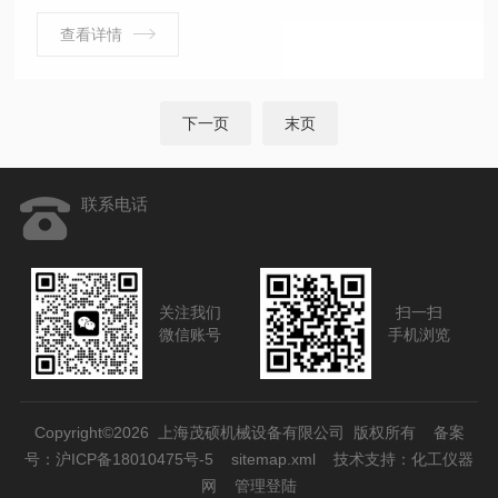
国贺德克HYDAC滤芯、德国贺德克HYDAC压力传感器、
德国贺德克HYDAC温度传感器、德国贺德克HYDAC数显
查看详情
装置和数控系统等。
下一页
末页
联系电话
关注我们
扫一扫
微信账号
手机浏览
Copyright©2026 上海茂硕机械设备有限公司 版权所有
备案
号：沪ICP备18010475号-5
sitemap.xml
技术支持：
化工仪器
网
管理登陆