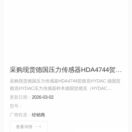
采购现货德国压力传感器HDA4744贺德克HYDAC
采购现货德国压力传感器HDA4744贺德克HYDAC 德国贺
德克HYDAC压力传感器样本德国贺德克（HYDAC
Technology GmbH）拥有40多年自动化经验，专业生产用
更新日期：
2026-03-02
于流体过滤技术、液压控制技术、电子测量技术的元件和
型号：
装置，是世界较有名的过滤器、蓄能器、液压阀、电子产
厂商性质：
经销商
品、管夹、电磁铁、液压系统总成等产品的液压件制造
商。 HYDAC压力传感器
查看详情