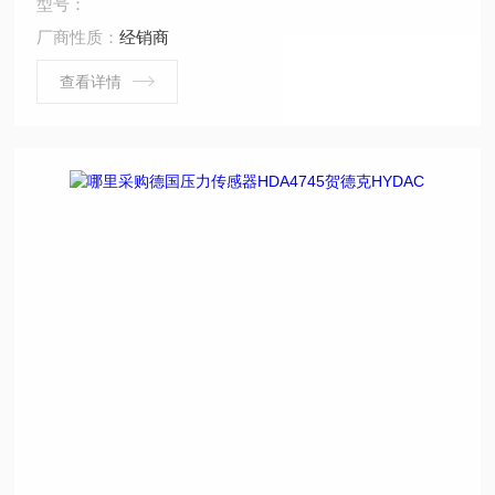
型号：
了特别的补偿线路，将偏差控制在极小的范围内，使产品
厂商性质：
经销商
在正常使用中，保持很好的稳定性; d. 使用方便：机械电
气连接简单，可通过按键设定，输出信号可直接输入PLC
查看详情
控制系统; e寿命长：