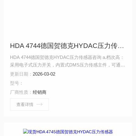
HDA 4744德国贺德克HYDAC压力传感器咨询
HDA 4744德国贺德克HYDAC压力传感器咨询 a.档次高：
采用电子式压力开关，内置式DMS压力传感主件，可通过
按键设定。精度高、寿命长、操作简单； b检测精度可达
更新日期：
2026-03-02
0.5%，适用于多种工作领域; c. 产品稳定性能好：在设计
型号：
中加入了特别的补偿线路，将偏差控制在极小的范围内，
厂商性质：
经销商
使产品在正常使用中，保持很好的稳定性; d. 使用方便：
机械电气连接简单，可通过按键设定，输出信号可直接输
查看详情
入PLC控制系统