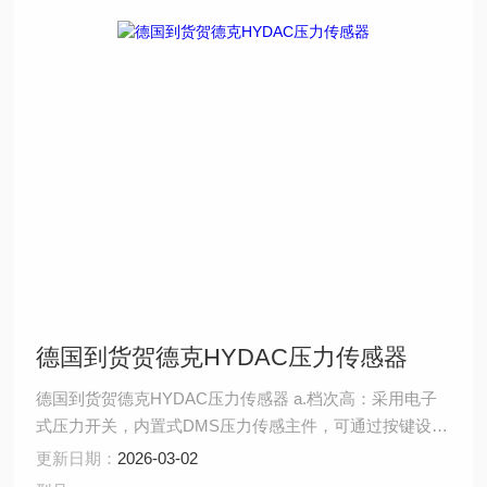
德国到货贺德克HYDAC压力传感器
德国到货贺德克HYDAC压力传感器 a.档次高：采用电子
式压力开关，内置式DMS压力传感主件，可通过按键设
定。精度高、寿命长、操作简单； b检测精度可达0.5%，
更新日期：
2026-03-02
适用于多种工作领域; c. 产品稳定性能好：在设计中加入