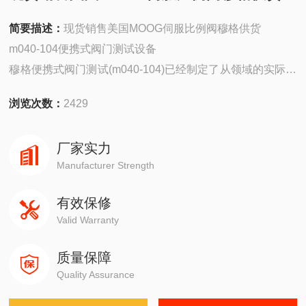
简要描述：
现货销售美国MOOG伺服比例阀穆格供货
m040-104便携式阀门测试设备
穆格便携式阀门测试(m040-104)已经制定了从领域的实际经
验，提供必要的援助，调试，维修及故障排除的控制系统，
浏览次数：
2429
使用穆格电子反馈(环境食物局)阀门的640，650，660和
769系列和机械反馈(多功能)伺服阀的输入电流高达60毫
厂家实力
安。
Manufacturer Strength
有效保修
Valid Warranty
质量保障
Quality Assurance