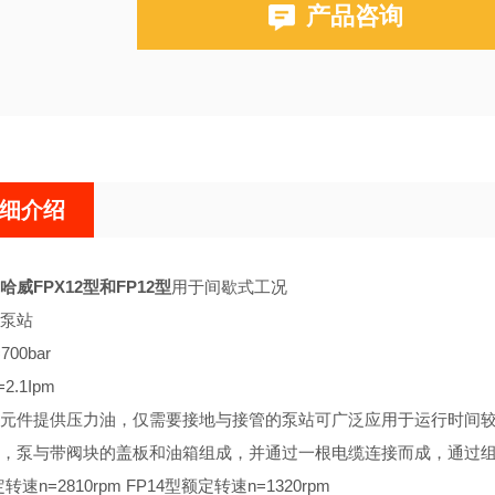
产品咨询
细介绍
哈威FPX12型和FP12型
用于间歇式工况
泵站
00bar
2.1Ipm
元件提供压力油，仅需要接地与接管的泵站可广泛应用于运行时间
，泵与带阀块的盖板和油箱组成，并通过一根电缆连接而成，通过
转速n=2810rpm FP14型额定转速n=1320rpm