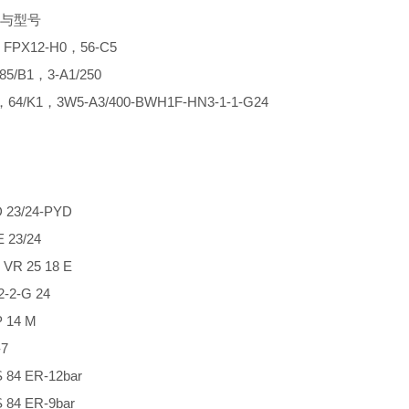
与型号
PX12-H0，56-C5
85/B1，3-A1/250
，64/K1，3W5-A3/400-BWH1F-HN3-1-1-G24
 23/24-PYD
 23/24
R 25 18 E
2-G 24
14 M
7
4 ER-12bar
4 ER-9bar