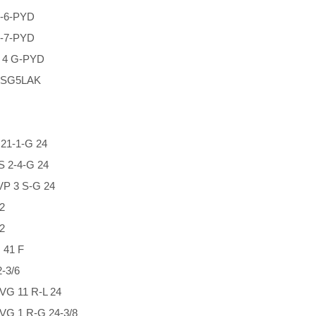
-6-PYD
-7-PYD
4 G-PYD
G5LAK
1-1-G 24
2-4-G 24
 3 S-G 24
2
2
41 F
3/6
 11 R-L 24
 1 R-G 24-3/8