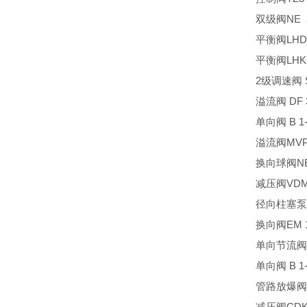
双级阀NE 20
平衡阀LHDV 
平衡阀LHK 2
2级调速阀 SU
溢流阀 DF 3
单向阀 B 1-
溢流阀MVP 
换向球阀NBV
减压阀VDM
径向柱塞泵 R
换向阀EM 11
单向节流阀C
单向阀 B 1-
管路放爆阀LB
减压阀CDK 