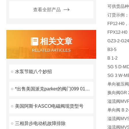
可供货品种
查看全部产品
订货示例； F
FP12-H0，
FPX12-H0
相关文章
GZ3-2-G24
B3-5
RELATED ARTICLES
B 1-2
SG 5 D-MD
水泵节能八个妙招
SG 3 W-ME
单向被压阀 V
*出售美国派克parker的阀门099 0169 900
换向阀GR 2-
溢流阀MVP 
美国阿斯卡ASCO电磁阀现货型号
单向阀 B 2-
溢流阀MVS 8
三相异步电动机故障排除
溢流阀MVS 8