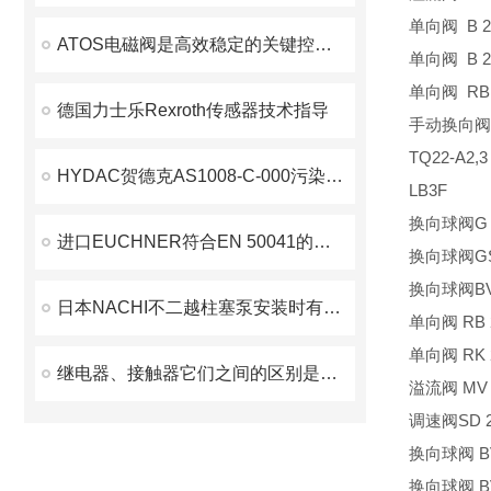
单向阀 B 2
ATOS电磁阀是高效稳定的关键控制元件
单向阀 B 2
单向阀 RB 
德国力士乐Rexroth传感器技术指导
手动换向阀S
TQ22-A2,3
HYDAC贺德克AS1008-C-000污染传感器批量到货
LB3F
换向球阀G 2
进口EUCHNER符合EN 50041的行程开关（介绍）
换向球阀GS 
换向球阀BVP
日本NACHI不二越柱塞泵安装时有哪些注意事项
单向阀 RB 
单向阀 RK 
继电器、接触器它们之间的区别是什么？
溢流阀 MV 
调速阀SD 2-
换向球阀 BVG
换向球阀 BVG