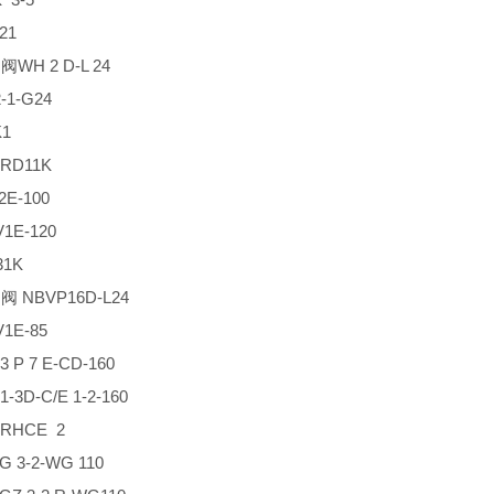
21
WH 2 D-L 24
1-G24
1
D11K
E-100
E-120
1K
 NBVP16D-L24
1E-85
 P 7 E-CD-160
3D-C/E 1-2-160
HCE 2
3-2-WG 110