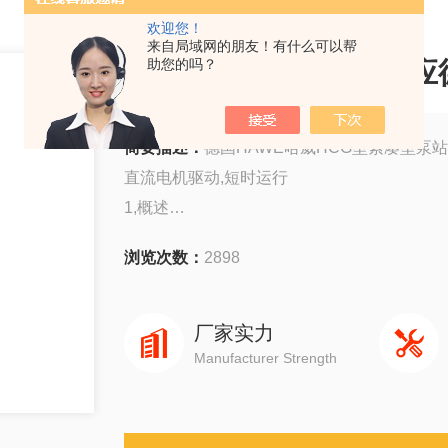
欢迎您！
来自局域网的朋友！有什么可以帮
FPX12型和FP12型供
助您的吗？
简要描述：
德国HAWE哈威HCG型紧凑型泵站
直流电机驱动,短时运行
1,概述
此HCG型紧凑型泵站,特别适用于机动性较大
浏览次数：
2898
2,供货型号,主要参数
厂家实力
Manufacturer Strength