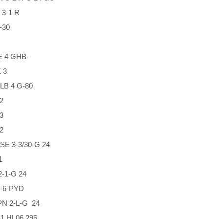
3-1 R
-30
 4 GHB-
 3
 4 G-80
2
3
2
3-3/30-G 24
1
1-G 24
-6-PYD
 2-L-G 24
 HL06 296