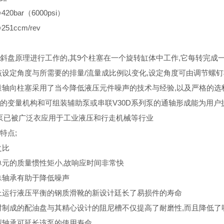
20bar（6000psi）
51ccm/rev
斜盘原理进行工作的,其9个柱塞在一个旋转缸体中工作,它每转完成
该设定角度与所需要的排量/流量成比例以变化,设定角度可由调节螺
量轴向柱塞采用了当今降低液压元件噪声的技术与经验,以及严格的选
的变量机构和可组装辅助泵或串联V30D系列泵的通轴形成能为用户
列泵已被广泛衣应用于工业液压和行走机械等行业
特点;
之比
单元的质量惯性矩小,故响应时间非常快
殊轴承有助于降低噪声
上运行液压平衡的钢质滑靴的新设计廷长了易损件的寿命
材制成的配油盘与其精心设计的阻尼槽不仅提高了耐磨性,而且降低了
型轴承可延长该泵的使用寿命