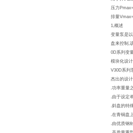
压力Pmax=4
排量Vmax=2
1,概述
变量泵是以
盘来控制,
0D系列变
模块化设计
V30D系
杰出的设计
.功率重量
.由于设定
.斜盘的特
.在青铜盘
.由优质钢
.高质量重