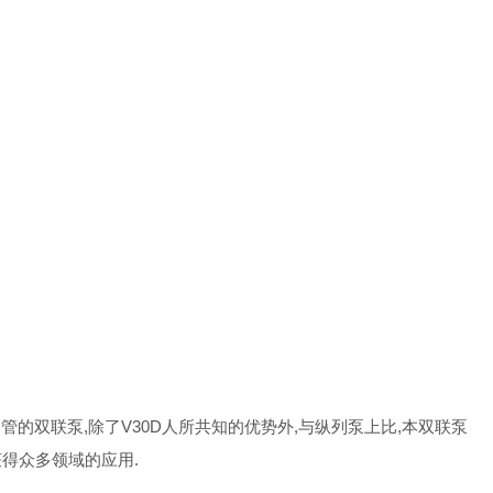
油管的双联泵,除了V30D人所共知的优势外,与纵列泵上比,本双联泵
获得众多领域的应用.