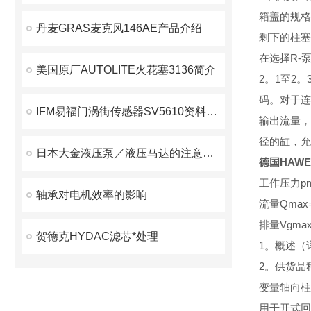
箱盖的规格
丹麦GRAS麦克风146AE产品介绍
剩下的柱塞
在选择R-
美国原厂AUTOLITE火花塞3136简介
2。1至2
码。对于连
IFM易福门涡街传感器SV5610资料下载
输出流量，
径的缸，允
日本大金液压泵／液压马达的注意事项
德国HAW
工作压力pma
轴承对电机效率的影响
流量Qmax=9
排量Vgmax=
贺德克HYDAC滤芯*处理
1。概述（
2。供货品
变量轴向柱
用于开式回