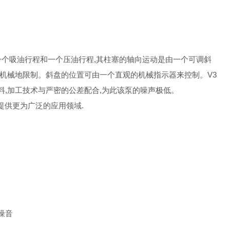
一个吸油行程和一个压油行程,其柱塞的轴向运动是由一个可调斜
钉机械地限制。斜盘的位置可由一个直观的机械指示器来控制。V3
料,加工技术与严密的公差配合,为此该泵的噪声极低。
提供更为广泛的应用领域.
噪音