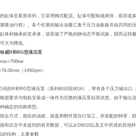
的缸体呈星形排列，它采用阀式配流。缸体可配制成单排，双排或
塞吸油行程）。各个柱塞的输出油量汇集于压力油集板并由共同的
缸体和轴承的支承体，该泵做了严格的静动态平衡试验，因而运转
可大为降低。
E哈威R和RG型液压泵
x=700bar
6.0l/min（1450rpm）
D中介绍的R和RG型液压泵（系列6010至6016），带有多个压力
根据要求与电机安装成一体作为完整的液压泵站而供货。由于输出
种确定的结构类型。
组合方式，相应的油箱，箱盖和附件需自行加工。所装配的钟罩，联轴
据和后文中未提到的有关数据，可以从D6010以及文中所述的其他
品的结构，主要参数