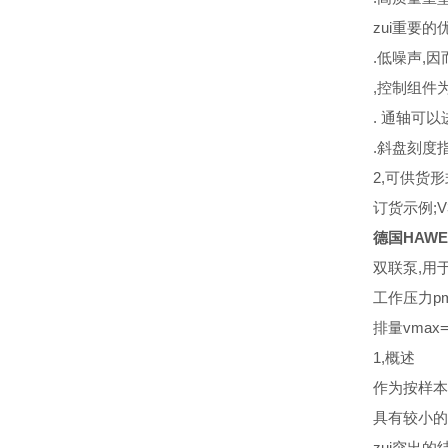
zui重要的
.低噪声,
,控制组件
. 通轴可
.斜盘刻度
2,可供货
订货示例;V30
德国HAW
双联泵,用
工作压力pma
排量vmax=2
1,概述
作为按样本
具有较小的
zui突出的