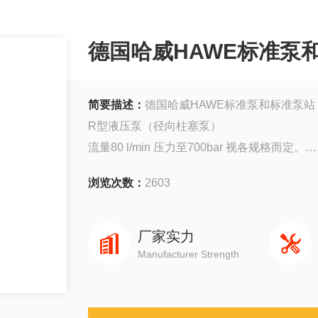
德国哈威HAWE标准泵
简要描述：
德国哈威HAWE标准泵和标准泵站
R型液压泵（径向柱塞泵）
流量80 l/min 压力至700bar 视各规格而定。
液压泵是根据容积原理将机械能转化为液压能的装
浏览次数：
2603
液压泵主要为液压系统的执行元件提供压力油液
厂家实力
Manufacturer Strength