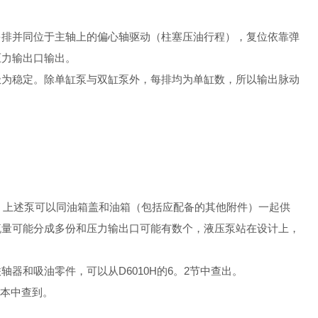
多排并同位于主轴上的偏心轴驱动（柱塞压油行程），复位依靠弹
压力输出口输出。
极为稳定。除单缸泵与双缸泵外，每排均为单缸数，所以输出脉动
输出口，上述泵可以同油箱盖和油箱（包括应配备的其他附件）一起供
流量可能分成多份和压力输出口可能有数个，液压泵站在设计上，
器和吸油零件，可以从D6010H的6。2节中查出。
样本中查到。