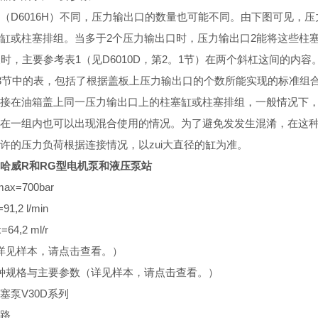
（D6016H）不同，压力输出口的数量也可能不同。由下图可见，压力
缸或柱塞排组。当多于2个压力输出口时，压力输出口2能将这些柱
泵时，主要参考表1（见D6010D，第2。1节）在两个斜杠这间的
。3节中的表，包括了根据盖板上压力输出口的个数所能实现的标准组
接在油箱盖上同一压力输出口上的柱塞缸或柱塞排组，一般情况下
在一组内也可以出现混合使用的情况。为了避免发发生混淆，在这
许的压力负荷根据连接情况，以zui大直径的缸为准。
E哈威R和RG型电机泵和液压泵站
x=700bar
1,2 l/min
64,2 ml/r
详见样本，请点击查看。）
种规格与主要参数（详见样本，请点击查看。）
塞泵V30D系列
路