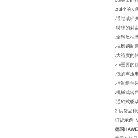
.zui小的
.通过减轻
.特殊的斜
.全钢质柱
.抗磨钢制
.大裕度的
zui重要的
.低的声压
.控制组件
.机械式转
.通轴式驱
2,供货品
订货示例; V30
德国HAW