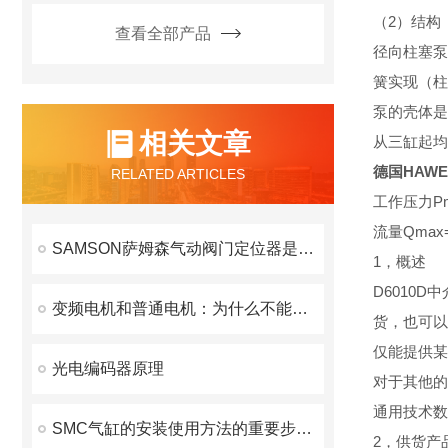
（2）结构
查看全部产品
径向柱塞泵
簧实现（柱
泵的壳体是
相关文章
从三缸起均
德国HAW
RELATED ARTICLES
工作压力Pma
流量Qmax=7
SAMSON萨姆森气动阀门定位器是如何进行调试的
1，概述
D6010
变频电机和普通电机：为什么不能互通？
货，也可以
仅能提供某
光电编码器原理
对于其他的
通用技术数
SMC气缸的安装使用方法的重要步骤分哪些
2，供货产