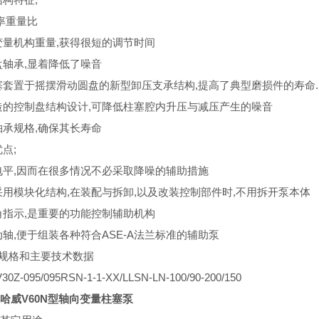
功率重量比
变量机构重量,获得很短的调节时间
盘轴承,显着降低了噪音
塞套置于摇摆滑动圆盘的新型卸压支承结构,提高了典型磨损件的寿命.
造的控制盘结构设计,可降低柱塞腔内升压与减压产生的噪音
轴承规格,确保其长寿命
优点;
电平,因而在很多情况不必采取降噪的辅助措施
采用模块化结构,在装配与拆卸,以及改装控制部件时,不用拆开泵本体
角指示,是重要的功能控制辅助机构
动轴,便于组装各种符合ASE-A法兰标准的辅助泵
种规格和主要技术数据
Z-095/095RSN-1-1-XX/LLSN-LN-100/90-200/150
E哈威V60N型轴向变量柱塞泵