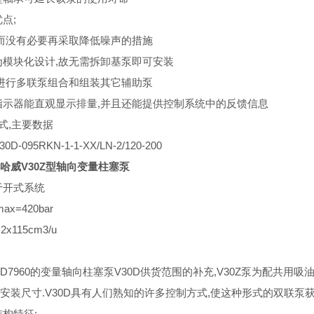
优点;
因而没有必要再采取降低噪声的措施
为模块化设计,故无需拆卸基泵即可安装
以进行多联泵组合和组装其它辅助泵
指示器能直观显示排量,并且还能提供控制系统中的反馈信息
形式,主要数据
D-095RKN-1-1-XX/LN-2/120-200
E哈威V30Z型轴向变量柱塞泵
于开式系统
x=420bar
x115cm3/u
D7960的变量轴向柱塞泵V30D供货范围的补充,V30Z泵为配共用吸
安装尺寸.V30D具有人们熟知的许多控制方式,使这种形式的双联泵
结构特征;