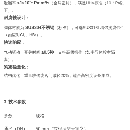
<1×10⁻⁹ Pa·m³/s
泄漏率
（金属密封），满足UHV标准（10⁻⁷ Pa以
下）。
耐腐蚀设计
：
SUS304不锈钢
阀体材质为
（标准），可选SUS316L增强抗腐蚀性
（如应对Cl₂、HBr）。
快速响应
：
≤0.5秒
气动驱动，开关时间
，支持高频操作（如半导体腔室隔
离）。
紧凑轻量化
：
结构优化，重量较传统阀门减轻20%，适合高密度设备集成。
3. 技术参数
参数
规格
通径（DN）
50 mm（或根据型号定义）