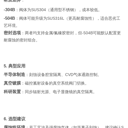
：
-304B
：阀体为SUS304（通用型不锈钢），成本较低。
-504B
：阀体可能升级为SUS316L（更高耐腐蚀性），适合恶劣工
艺环境。
密封选项
：两者均支持金属/氟橡胶密封，但-504B可能默认配置更
耐腐蚀的密封组合。
5. 典型应用
半导体制造
：刻蚀设备腔室隔离、CVD气体通路控制。
真空镀膜
：磁控溅射设备的真空系统阀门切换。
科研装置
：同步辐射光源、电子显微镜的真空隔离。
6. 选型建议
腐蚀性环境
：若工艺涉及强腐蚀气体（如等离子刻蚀），建议确认S