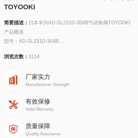
TOYOOKI
简要描述：
日本丰兴AD-SL231D-304B气动角阀TOYOOKI
产品概述
型号：AD-SL231D-304B
浏览次数：
3114
品牌：丰兴（Toyoko Koki）
厂家实力
类型：气动高真空角阀（Angle Valve）
Manufacturer Strength
定位：适用于超高真空（UHV）和腐蚀性环境，常见于半导
有效保修
体、镀膜及科研设备。
Valid Warranty
质量保障
Quality Assurance