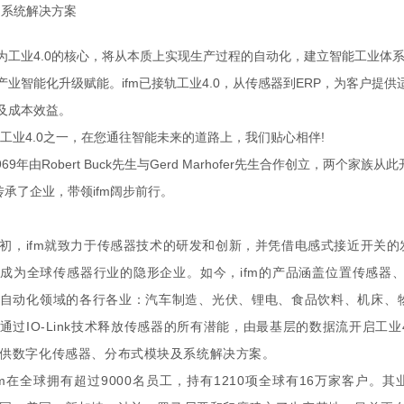
0 系统解决方案
为工业4.0的核心，将从本质上实现生产过程的自动化，建立智能工业体系
产业智能化升级赋能。ifm已接轨工业4.0，从传感器到ERP，为客户
及成本效益。
是工业4.0之一，在您通往智能未来的道路上，我们贴心相伴!
969年由Robert Buck先生与Gerd Marhofer先生合作创立，两个家族从此
先生传承了企业，带领ifm阔步前行。
初，ifm就致力于传感器技术的研发和创新，并凭借电感式接近开关的
成为全球传感器行业的隐形企业。如今，ifm的产品涵盖位置传感器
自动化领域的各行各业：汽车制造、光伏、锂电、食品饮料、机床、物
通过IO-Link技术释放传感器的所有潜能，由最基层的数据流开启工业
供数字化传感器、分布式模块及系统解决方案。
fm在全球拥有超过9000名员工，持有1210项全球有16万家客户。