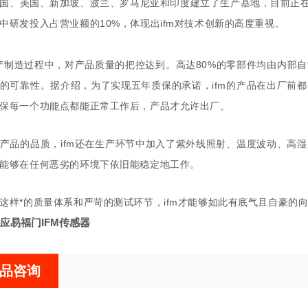
国、美国、新加坡、波兰、罗马尼亚和印度建立了生产基地，目前正在苏州
中研发投入占营业额的10%，体现出ifm对技术创新的高度重视。
生产制造过程中，对产品质量的把控达到。高达80%的零部件均由内
的可靠性。据介绍，为了实现五年质保的承诺，ifm的产品在出厂前
保每一个功能点都能正常工作后，产品才允许出厂。
产品的品质，ifm还在生产环节中加入了紫外线照射、温度波动、高
能够在任何恶劣的环境下依旧能稳定地工作。
这样*的质量体系和严苛的测试环节，ifm才能够如此有底气且自豪的
应易福门IFM传感器
品咨询