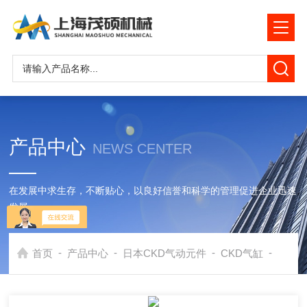
产品中心
NEWS CENTER
在发展中求生存，不断贴心，以良好信誉和科学的管理促进企业迅速
发展
-
-
-
-
首页
产品中心
日本CKD气动元件
CKD气缸
日本C