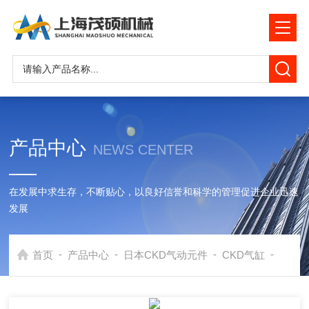
产品中心
NEWS CENTER
在发展中求生存，不断贴心，以良好信誉和科学的管理促进企业迅速
发展
-
-
-
-
首页
产品中心
日本CKD气动元件
CKD气缸
经销商