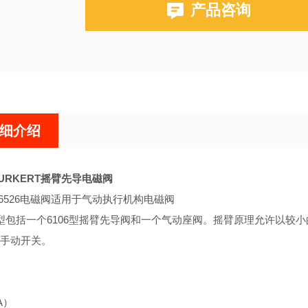
产品咨询
细介绍
URKERT摇臂先导电磁阀
RT6526电磁阀适用于气动执行机构电磁阀
6527型包括一个6106型摇臂先导阀和一个气动座阀。摇臂原理允许以
手动开关。
A）