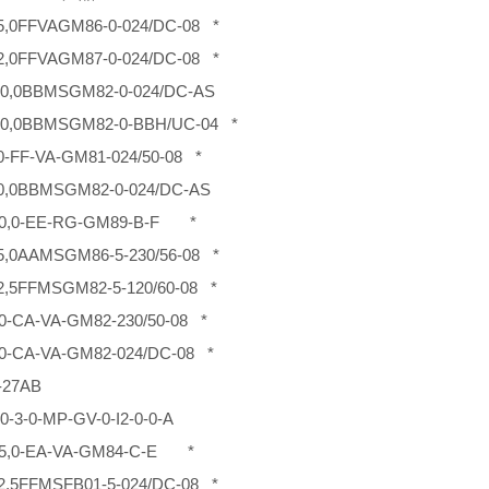
5,0FFVAGM86-0-024/DC-08 *
2,0FFVAGM87-0-024/DC-08 *
10,0BBMSGM82-0-024/DC-AS
10,0BBMSGM82-0-BBH/UC-04 *
,0-FF-VA-GM81-024/50-08 *
10,0BBMSGM82-0-024/DC-AS
-50,0-EE-RG-GM89-B-F *
5,0AAMSGM86-5-230/56-08 *
2,5FFMSGM82-5-120/60-08 *
,0-CA-VA-GM82-230/50-08 *
,0-CA-VA-GM82-024/DC-08 *
-27AB
0-3-0-MP-GV-0-I2-0-0-A
-15,0-EA-VA-GM84-C-E *
2,5FFMSFB01-5-024/DC-08 *