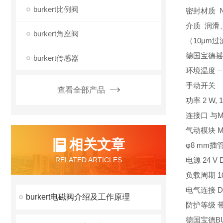
burkert比例阀
密封材质 N
介质 润滑
burkert角座阀
（10μm过
德国宝德摇臂
burkert传感器
环境温度 – 10
手动开关
查看全部产品
功率 2 W, 
连接口 与
气动模块 MP
相关文章
φ8 mm插
RELATED ARTICLES
电源 24 V 
负载周期 1
电气连接 D
burkert电磁阀介绍及工作原理
防护等级 带
德国宝德BU