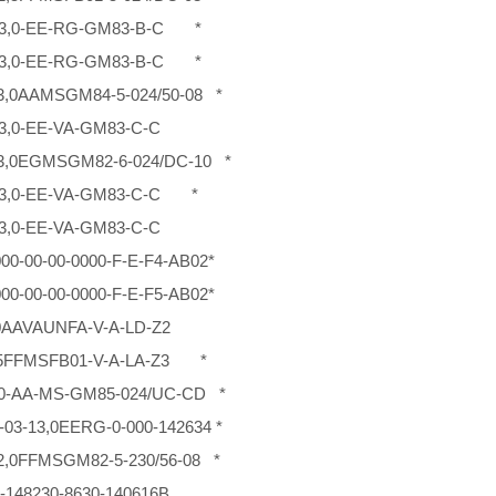
-13,0-EE-RG-GM83-B-C *
-13,0-EE-RG-GM83-B-C *
3,0AAMSGM84-5-024/50-08 *
13,0-EE-VA-GM83-C-C
03,0EGMSGM82-6-024/DC-10 *
-13,0-EE-VA-GM83-C-C *
13,0-EE-VA-GM83-C-C
00-00-00-0000-F-E-F4-AB02*
00-00-00-0000-F-E-F5-AB02*
0AAVAUNFA-V-A-LD-Z2
,5FFMSFB01-V-A-LA-Z3 *
,0-AA-MS-GM85-024/UC-CD *
-03-13,0EERG-0-000-142634 *
2,0FFMSGM82-5-230/56-08 *
-148230-8630-140616B