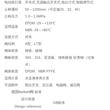
电动执行器
开关式,无源触点开关式,电位计式,智能调节式
公称通经
50～1200mm（可定做25、32、40）
公称压力
1.0～1.6MPa
EPDM:-29～+120℃
适用温度
NBR:-29～+80℃
连接方式
对夹
阀结构
A型、LT型
阀体材质
铸铁、碳钢
阀板材质
304、316、尼龙板、铸铁镀镍 铝青铜（过海
水）
阀座材质
EPDM、NBR PTFE
适用介质
水及液体类介质
可选附件
限位开关、定位器、电磁阀、减压阀
德国burkert阀
标准
设计依据
GB标准
Design reference