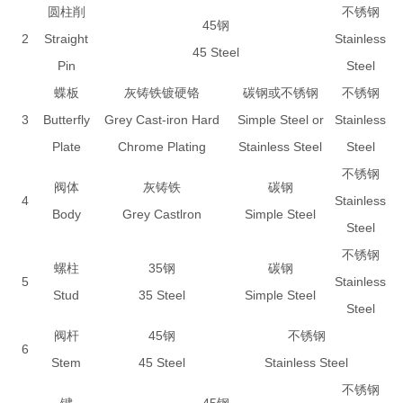
圆柱削
不锈钢
45钢
2
Straight
Stainless
45 Steel
Pin
Steel
蝶板
灰铸铁镀硬铬
碳钢或不锈钢
不锈钢
3
Butterfly
Grey Cast-iron Hard
Simple Steel or
Stainless
Plate
Chrome Plating
Stainless Steel
Steel
不锈钢
阀体
灰铸铁
碳钢
4
Stainless
Body
Grey Castlron
Simple Steel
Steel
不锈钢
螺柱
35钢
碳钢
5
Stainless
Stud
35 Steel
Simple Steel
Steel
阀杆
45钢
不锈钢
6
Stem
45 Steel
Stainless Steel
不锈钢