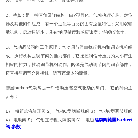
装。适用于控制气体、蒸汽、液体等介质。
B、特点：是一种直角回转结构，由V型阀体、气动执行机构、定位
器及其他附件组成；有一个近似等百比的固有流量特性；采用双轴
承结构，启动扭矩小，具有*的灵敏度和感应速度；*的剪切能力。
D、气动调节阀的工作原理：气动调节阀由执行机构和调节机构组
成。执行机构是调节阀的推力部件，它按控制信号压力的大小产生
相应的推力，推动调节机构动作。阀体是气动调节阀的调节部件，
它直接与调节介质接触，调节该流体的流量。
德国burkert气动阀是一种借助压缩空气驱动的阀门。 它的种类主
要有：
1） 扭距式汽缸球阀 2） 气动O型切断球阀 3） 气动V型调节球阀
德国burkert
4） 电动阀 5） 气动直行程式隔膜阀 6） 电磁
隔膜阀
阀
参数