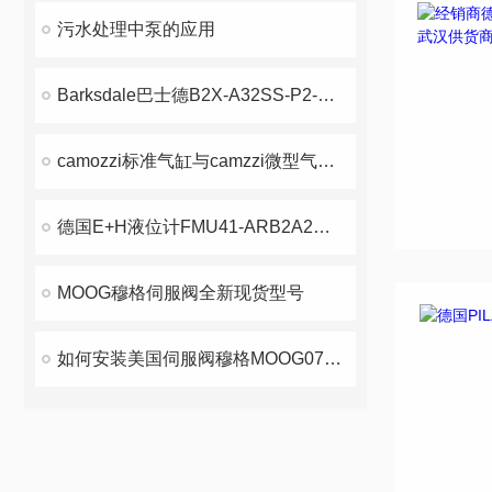
污水处理中泵的应用
Barksdale巴士德B2X-A32SS-P2-UL美国到货
camozzi标准气缸与camzzi微型气缸综合参数
德国E+H液位计FMU41-ARB2A2故障判断及解决方法
MOOG穆格伺服阀全新现货型号
如何安装美国伺服阀穆格MOOG072-1202-10