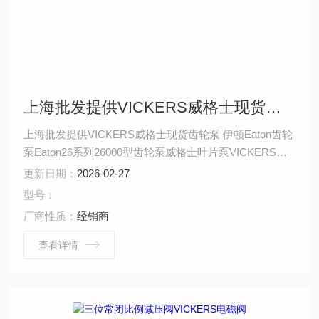
上海批发提供VICKERS威格士现货齿轮泵
上海批发提供VICKERS威格士现货齿轮泵 伊顿Eaton齿轮
泵Eaton26系列26000型齿轮泵威格士叶片泵VICKERS
VANE PUMPS Eaton圆弧齿轮泵.Eaton液压齿轮泵.Eaton
更新日期：
2026-02-27
高压齿轮泵.Eaton齿轮泵特点.Eaton进口齿轮泵.Eaton微型
型号：
齿轮泵cb b齿轮泵.Eaton齿轮泵的工作原理.Eaton齿轮泵
厂商性质：
经销商
旋向
查看详情