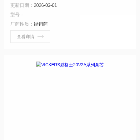
无脉动；一般无自吸能力，需要将泵先灌满液体或将管路
更新日期：
2026-03-01
抽成真空后才能开始工作
型号：
厂商性质：
经销商
查看详情