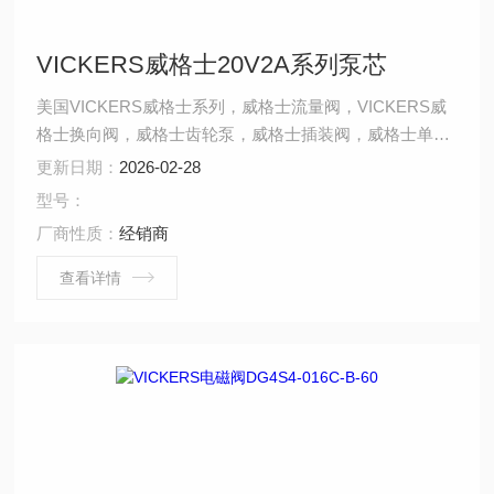
VICKERS威格士20V2A系列泵芯
美国VICKERS威格士系列，威格士流量阀，VICKERS威
格士换向阀，威格士齿轮泵，威格士插装阀，威格士单向
阀，威格士伺服阀，威格士比例阀.vickers威格士20V2A系
更新日期：
2026-02-28
列泵芯：具有高压、噪音低、长寿命、易维护、高效率等
型号：
优点。
厂商性质：
经销商
查看详情