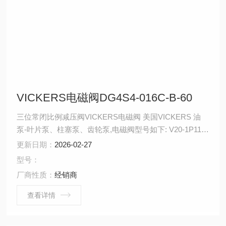
VICKERS电磁阀DG4S4-016C-B-60
三位常闭比例减压阀VICKERS电磁阀 美国VICKERS 油
泵-叶片泵、柱塞泵、齿轮泵,电磁阀型号如下: V20-1P11P-
1C11 VICKERS电磁阀DGMPC-5-ABK-BAK-30 VICKERS
更新日期：
2026-02-27
电磁阀DGMX2-3-PB-CW-B-40 VICKERS电磁阀DGMX2-
型号：
5-PP-BW-B-30 VICKERS电磁阀DG4V-3-2C-M-U-H7-60
厂商性质：
经销商
查看详情