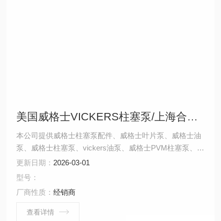
美国威格士VICKERS柱塞泵/上海合作伙伴
本公司提供威格士柱塞泵配件、威格士叶片泵、威格士油
泵、威格士柱塞泵、vickers油泵、威格士PVM柱塞泵、威
格士PVH柱塞泵、威格士PVB柱塞泵、等威格士系列产品
更新日期：
2026-03-01
型号：
厂商性质：
经销商
查看详情