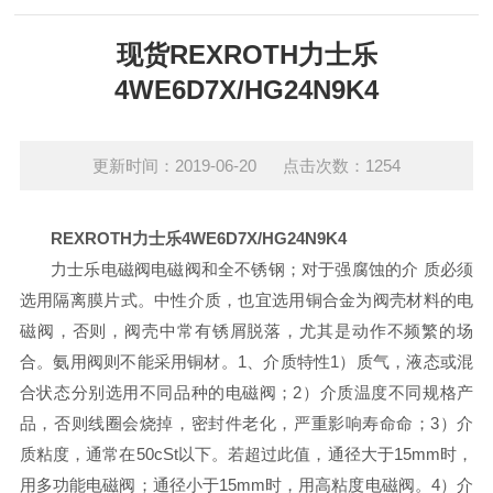
现货REXROTH力士乐
4WE6D7X/HG24N9K4
更新时间：2019-06-20 点击次数：1254
REXROTH力士乐4WE6D7X/HG24N9K4
力士乐电磁阀电磁阀和全不锈钢；对于强腐蚀的介 质必须
选用隔离膜片式。中性介质，也宜选用铜合金为阀壳材料的电
磁阀，否则，阀壳中常有锈屑脱落，尤其是动作不频繁的场
合。氨用阀则不能采用铜材。
1、介质特性
1）质气，液态或混
合状态分别选用不同品种的电磁阀；
2）介质温度不同规格产
品，否则线圈会烧掉，密封件老化，严重影响寿命命；
3）介
质粘度，通常在50cSt以下。若超过此值，通径大于15mm时，
用多功能电磁阀；通径小于15mm时，用高粘度电磁阀。
4）介