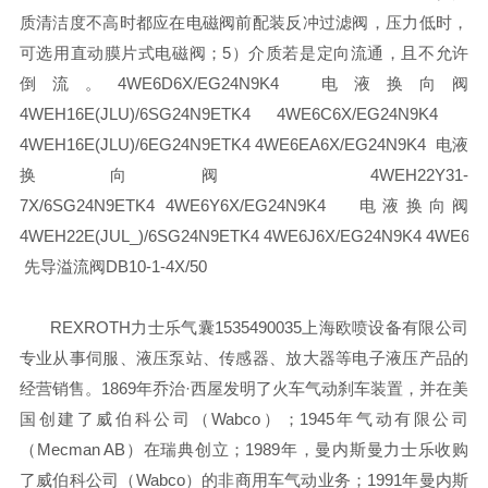
质清洁度不高时都应在电磁阀前配装反冲过滤阀，压力低时，
可选用直动膜片式电磁阀；
5）介质若是定向流通，且不允许
倒流。
4WE6D6X/EG24N9K4 电液换向阀
4WEH16E(JLU)/6SG24N9ETK4
4WE6C6X/EG24N9K4
4WEH16E(JLU)/6EG24N9ETK4
4WE6EA6X/EG24N9K4 电液
换向阀 4WEH22Y31-
7X/6SG24N9ETK4
4WE6Y6X/EG24N9K4 电液换向阀
4WEH22E(JUL_)/6SG24N9ETK4
4WE6J6X/EG24N9K4
4WE6A6
先导溢流阀DB10-1-4X/50
REXROTH力士乐气囊1535490035
上海欧喷设备有限公司
专业从事伺服、液压泵站、传感器、放大器等电子液压产品的
经营销售。
1869年乔治·西屋发明了火车气动刹车装置，并在美
国创建了威伯科公司（Wabco）；
1945年气动有限公司
（Mecman AB）在瑞典创立；
1989年，曼内斯曼力士乐收购
了威伯科公司（Wabco）的非商用车气动业务；
1991年曼内斯