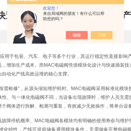
欢迎您！
快速插装：MAC电磁阀如何提升
来自局域网的朋友！有什么可以帮
助您的吗？
更新时间：2026-02-09 点击次数：480
应用于包装、汽车、电子等多个行业，其运行稳定性直接影响
机，增加生产成本。而MAC电磁阀凭借模块化设计与快速插装技
为自动化产线高效运维的核心支撑。
需检修”，从源头缩短维护耗时。MAC电磁阀采用标准化模块
换性。与一体化电磁阀不同，当设备出现故障时，维护人员无需
个阀体进行拆解、检测与重装，有效减少无效操作，将单台设备
障停机概率。MAC电磁阀各模块均有明确的使用寿命与维护
准化特性，产线可提前储备通用模块备件，无需储备完整电磁